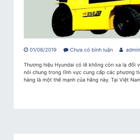
trong
01/08/2019
Chưa có bình luận
admi
Tại
sao
Thương hiệu Hyundai có lẽ không còn xa lạ đối v
nên
nói chung trong lĩnh vực cung cấp các phương ti
sử
hàng là một thế mạnh của hãng này. Tại Việt Na
dụng
dịch
vụ
cho
thuê
xe
nâng
hàng