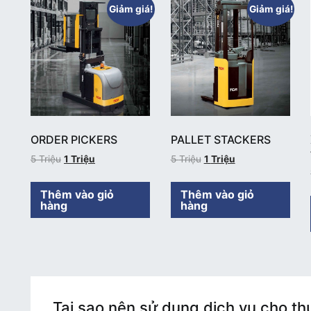
Giảm giá!
Giảm giá!
ORDER PICKERS
PALLET STACKERS
5
Triệu
1
Triệu
5
Triệu
1
Triệu
Thêm vào giỏ
Thêm vào giỏ
hàng
hàng
Tại sao nên sử dụng dịch vụ cho t