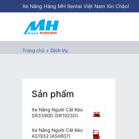
Chuyển
Xe Nâng Hàng MH Rental Việt Nam Xin Chào!
tới
nội
dung
Xe Nâng Hàng MH Rental
Nâng những tầm cao
Trang chủ
Dịch Vụ
Sản phẩm
Xe Nâng Người Cắt Kéo
SR3390D (SR1023D)
Xe Nâng Người Cắt Kéo
AS1932 (AS0607)