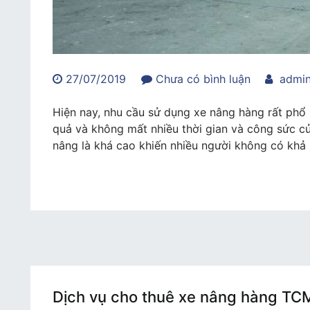
trong
27/07/2019
Chưa có bình luận
admi
Dịch
vụ
Hiện nay, nhu cầu sử dụng xe nâng hàng rất phổ 
cho
quả và không mất nhiều thời gian và công sức c
thuê
nâng là khá cao khiến nhiều người không có khả 
xe
nâng
hàng
Heli
và
những
lưu
ý
bạn
Dịch vụ cho thuê xe nâng hàng TCM 