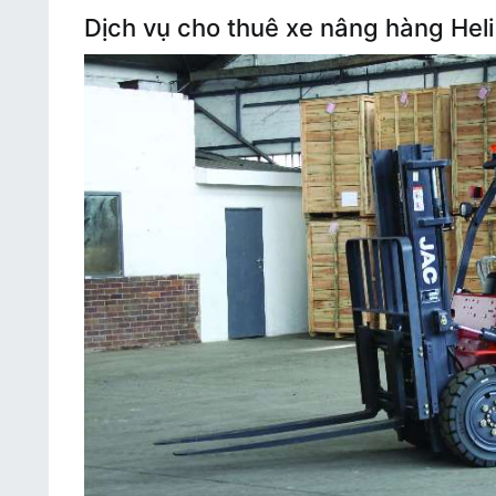
Hyundai
Dịch vụ cho thuê xe nâng hàng Heli
của
MH
rental