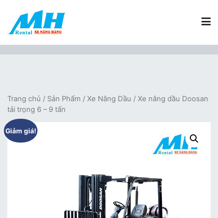
Chuyển
tới
nội
dung
Xe Nâng Hàng MH Rental
Nâng những tầm cao
Trang chủ
/
Sản Phẩm
/
Xe Nâng Dầu
/ Xe nâng dầu Doosan
tải trọng 6 – 9 tấn
Giảm giá!