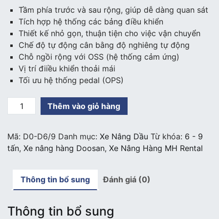
Tầm phía trước và sau rộng, giúp dễ dàng quan sát
Tích hợp hệ thống các bảng điều khiển
Thiết kế nhỏ gọn, thuận tiện cho việc vận chuyển
Chế độ tự động cân bằng độ nghiêng tự động
Chỗ ngồi rộng với OSS (hệ thống cảm ứng)
Vị trí điiều khiển thoải mái
Tối ưu hệ thống pedal (OPS)
Xe
Thêm vào giỏ hàng
nâng
dầu
Mã:
D0-D6/9
Danh mục:
Xe Nâng Dầu
Từ khóa:
6 - 9
Doosan
tấn
,
Xe nâng hàng Doosan
,
Xe Nâng Hàng MH Rental
tải
trọng
6
Thông tin bổ sung
Đánh giá (0)
-
9
tấn
Thông tin bổ sung