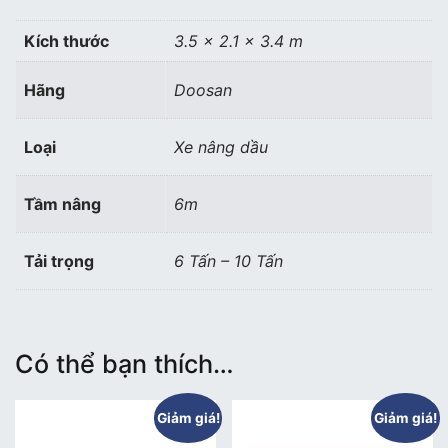
số
lượng
Kích thước
3.5 × 2.1 × 3.4 m
Hãng
Doosan
Loại
Xe nâng dầu
Tầm nâng
6m
Tải trọng
6 Tấn – 10 Tấn
Có thể bạn thích…
Giảm giá!
Giảm giá!