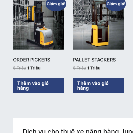
Giảm giá!
Giảm giá!
ORDER PICKERS
PALLET STACKERS
5
Triệu
1
Triệu
5
Triệu
1
Triệu
Thêm vào giỏ
Thêm vào giỏ
hàng
hàng
Dịch vụ cho thuê xe nâng hàng Jun