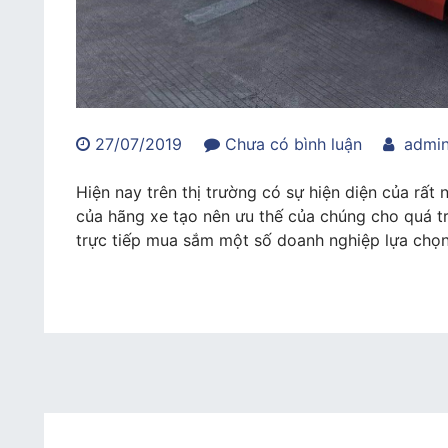
trong
27/07/2019
Chưa có bình luận
admi
Dịch
vụ
Hiện nay trên thị trường có sự hiện diện của rất
cho
của hãng xe tạo nên ưu thế của chúng cho quá tr
thuê
trực tiếp mua sắm một số doanh nghiệp lựa chọn
xe
nâng
hàng
Jungheinri
của
MH
Rental