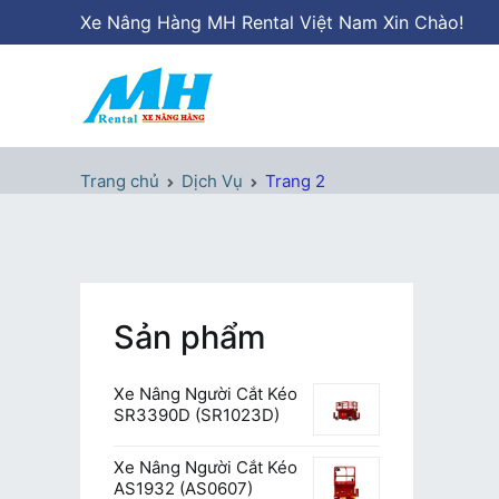
Chuyển
Xe Nâng Hàng MH Rental Việt Nam Xin Chào!
tới
nội
dung
Xe Nâng Hàng MH Rental
Nâng những tầm cao
Trang chủ
Dịch Vụ
Trang 2
Sản phẩm
Xe Nâng Người Cắt Kéo
SR3390D (SR1023D)
Xe Nâng Người Cắt Kéo
AS1932 (AS0607)