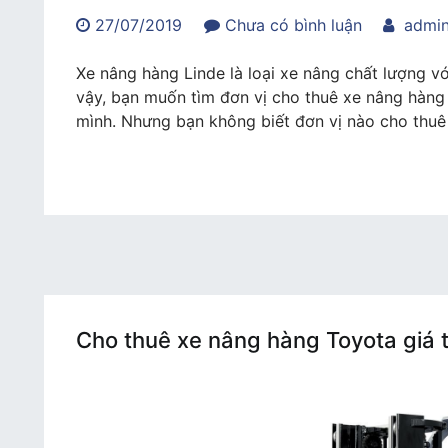
trong
27/07/2019
Chưa có bình luận
admi
Dịch
vụ
Xe nâng hàng Linde là loại xe nâng chất lượng v
cho
vậy, bạn muốn tìm đơn vị cho thuê xe nâng hàng
thuê
mình. Nhưng bạn không biết đơn vị nào cho thuê u
xe
nâng
hàng
Linde
chất
lượng
giá
rẻ
Cho thuê xe nâng hàng Toyota giá 