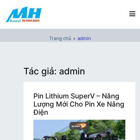
Chuyển
tới
nội
dung
Xe Nâng Hàng MH Rental
Nâng những tầm cao
Trang chủ
admin
Tác giả:
admin
Pin Lithium SuperV – Năng
Lượng Mới Cho Pin Xe Nâng
Điện