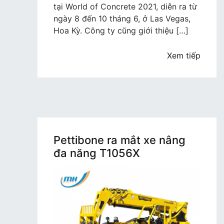
năng
tại World of Concrete 2021, diễn ra từ
cao
ngày 8 đến 10 tháng 6, ở Las Vegas,
nhất
Hoa Kỳ. Công ty cũng giới thiệu […]
thế
giới
Xem tiếp
Pettibone ra mắt xe nâng
đa năng T1056X