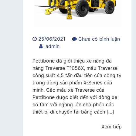
25/06/2021
Chưa có bình luận
trong
admin
Pettibone
ra
Pettibone đã giới thiệu xe nâng đa
mắt
năng Traverse T1056X, mẫu Traverse
xe
công suất 4,5 tấn đầu tiên của công ty
nâng
trong dòng sản phẩm X-Series của
đa
mình. Các mẫu xe Traverse của
năng
Pettibone được biết đến với dòng xe
T1056X
có tầm với ngang lớn cho phép các
thiết bị di chuyển tải bằng cách […]
Xem tiếp