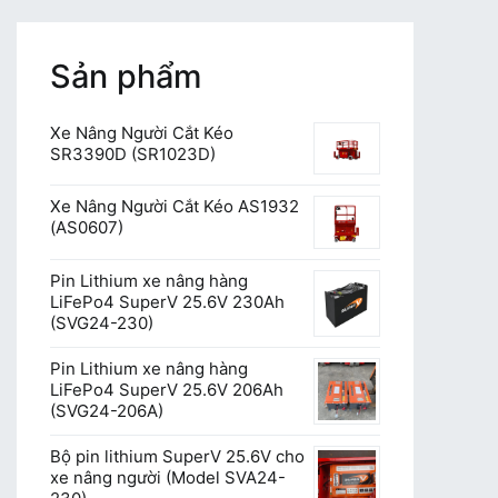
hướng
bài
Sản phẩm
viết
Xe Nâng Người Cắt Kéo
SR3390D (SR1023D)
Xe Nâng Người Cắt Kéo AS1932
(AS0607)
Pin Lithium xe nâng hàng
LiFePo4 SuperV 25.6V 230Ah
(SVG24-230)
Pin Lithium xe nâng hàng
LiFePo4 SuperV 25.6V 206Ah
(SVG24-206A)
Bộ pin lithium SuperV 25.6V cho
xe nâng người (Model SVA24-