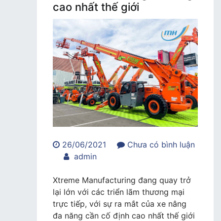
cao nhất thế giới
26/06/2021
Chưa có bình luận
trong
admin
Xtreme
ra
Xtreme Manufacturing đang quay trở
xe
lại lớn với các triển lãm thương mại
nâng
trực tiếp, với sự ra mắt của xe nâng
đa
đa năng cần cố định cao nhất thế giới