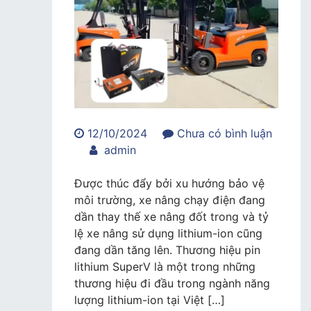
12/10/2024
Chưa có bình luận
trong
admin
Pin
Lithium
Được thúc đẩy bởi xu hướng bảo vệ
SuperV
môi trường, xe nâng chạy điện đang
–
dần thay thế xe nâng đốt trong và tỷ
Năng
lệ xe nâng sử dụng lithium-ion cũng
Lượng
đang dần tăng lên. Thương hiệu pin
Mới
lithium SuperV là một trong những
Cho
thương hiệu đi đầu trong ngành năng
Pin
lượng lithium-ion tại Việt […]