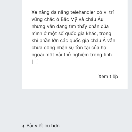
XE
NÂNG
Xe nâng đa năng telehandler có vị trí
ĐA
vững chắc ở Bắc Mỹ và châu Âu
NĂNG
nhưng vẫn đang tìm thấy chân của
PHÁT
mình ở một số quốc gia khác, trong
TRIỂN
khi phần lớn các quốc gia châu Á vẫn
MẠNH
chưa công nhận sự tồn tại của họ
MẼ
ngoài một vài thử nghiệm trong lĩnh
[…]
Xem tiếp
Điều
Bài viết cũ hơn