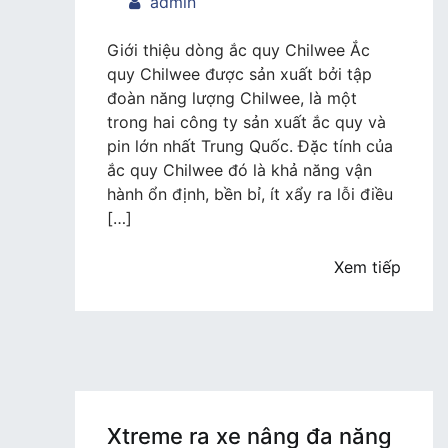
trong
admin
Ắc
quy
Giới thiệu dòng ắc quy Chilwee Ắc
Chilwee
quy Chilwee được sản xuất bởi tập
–
đoàn năng lượng Chilwee, là một
Đại
trong hai công ty sản xuất ắc quy và
lý
pin lớn nhất Trung Quốc. Đặc tính của
ắc
ắc quy Chilwee đó là khả năng vận
quy
hành ổn định, bền bỉ, ít xẩy ra lỗi điều
số
[…]
1
uy
Xem tiếp
tín,
chất
lượng
Xtreme ra xe nâng đa năng