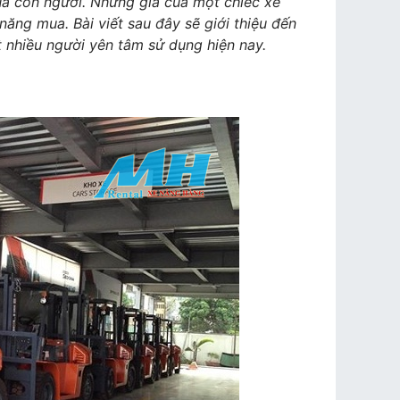
cho
ủa con người. Nhưng giá của một chiếc xe
thuê
ăng mua. Bài viết sau đây sẽ giới thiệu đến
xe
 nhiều người yên tâm sử dụng hiện nay.
nâng
hàng
Heli
và
những
lưu
ý
bạn
cần
biết