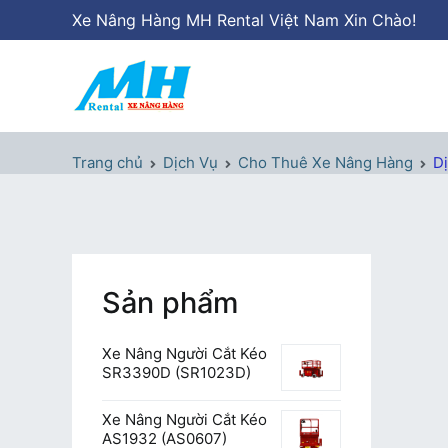
Chuyển
Xe Nâng Hàng MH Rental Việt Nam Xin Chào!
tới
nội
dung
Xe Nâng Hàng MH Rental
Nâng những tầm cao
Trang chủ
Dịch Vụ
Cho Thuê Xe Nâng Hàng
Dị
Sản phẩm
Xe Nâng Người Cắt Kéo
SR3390D (SR1023D)
Xe Nâng Người Cắt Kéo
AS1932 (AS0607)