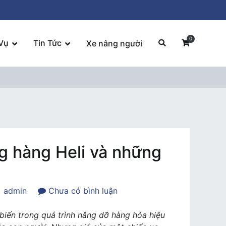
0
Vụ
Tin Tức
Xe nâng người
g hàng Heli và những
trong
admin
Chưa có bình luận
Dịch
vụ
biến trong quá trình nâng dỡ hàng hóa hiệu