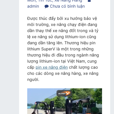
Môn
,
Tin Tức
,
Xe Nâng Hàng
trong
admin
Chưa có bình luận
Pin
Lithium
Được thúc đẩy bởi xu hướng bảo vệ
SuperV
môi trường, xe nâng chạy điện đang
–
dần thay thế xe nâng đốt trong và tỷ
Năng
lệ xe nâng sử dụng lithium-ion cũng
Lượng
đang dần tăng lên. Thương hiệu pin
Mới
lithium SuperV là một trong những
Cho
thương hiệu đi đầu trong ngành năng
Pin
lượng lithium-ion tại Việt Nam, cung
Xe
cấp
pin xe nâng điện
chất lượng cao
Nâng
cho các dòng xe nâng hàng, xe nâng
Điện
người.