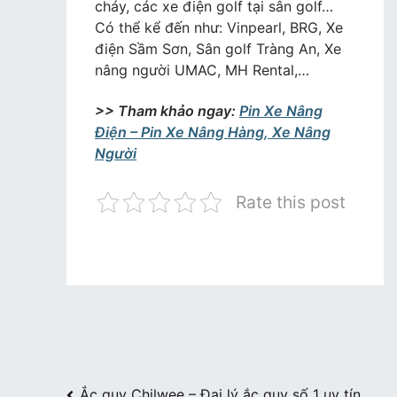
cháy, các xe điện golf tại sân golf…
Có thể kể đến như: Vinpearl, BRG, Xe
điện Sầm Sơn, Sân golf Tràng An, Xe
nâng người UMAC, MH Rental,…
>> Tham khảo ngay:
Pin Xe Nâng
Điện – Pin Xe Nâng Hàng, Xe Nâng
Người
Rate this post
Điều
Ắc quy Chilwee – Đại lý ắc quy số 1 uy tín,