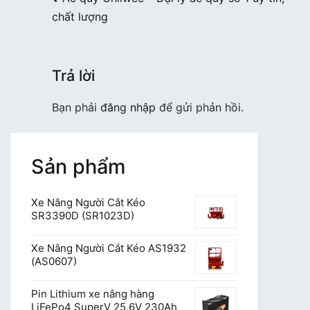
chất lượng
hướng
bài
viết
Trả lời
Bạn phải
đăng nhập
để gửi phản hồi.
Sản phẩm
Xe Nâng Người Cắt Kéo
SR3390D (SR1023D)
Xe Nâng Người Cắt Kéo AS1932
(AS0607)
Pin Lithium xe nâng hàng
LiFePo4 SuperV 25.6V 230Ah