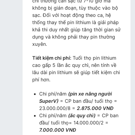
chì thường cần sạc từ 7-10 giờ mà
không bị gián đoạn, tùy thuộc vào bộ
sạc. Đối với hoạt động theo ca, hệ
thống thay thế pin lithium là giải pháp
khả thi duy nhất giúp tăng thời gian sử
dụng và không phải thay pin thường
xuyên.
Tiết kiệm chi phí:
Tuổi thọ pin lithium
cao gấp 5 lần ắc quy chì, nên tính về
lâu dài pin lithium sẽ giúp tiết kiệm chi
phí hơn.
Chi phí/năm
(pin xe nâng người
SuperV)
= CP ban đầu/ tuổi thọ =
23.000.000/8 =
2.875.000 VNĐ
Chi phí/năm
(ắc quy chì)
= CP ban
đầu/ tuổi thọ= 14.000.000/2 =
7.000.000 VNĐ