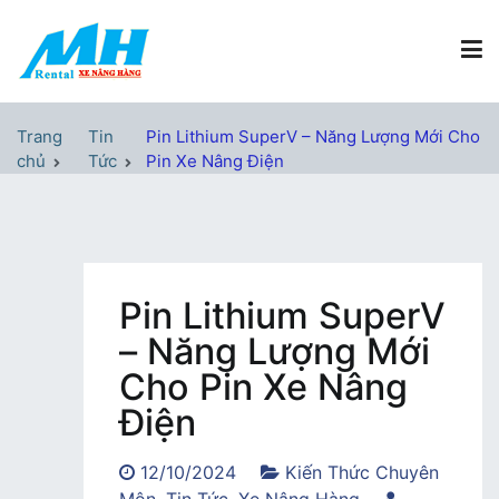
Chuyển
tới
nội
dung
Xe Nâng Hàng MH Rental
Nâng những tầm cao
Trang
Tin
Pin Lithium SuperV – Năng Lượng Mới Cho
chủ
Tức
Pin Xe Nâng Điện
Pin Lithium SuperV
– Năng Lượng Mới
Cho Pin Xe Nâng
Điện
12/10/2024
Kiến Thức Chuyên