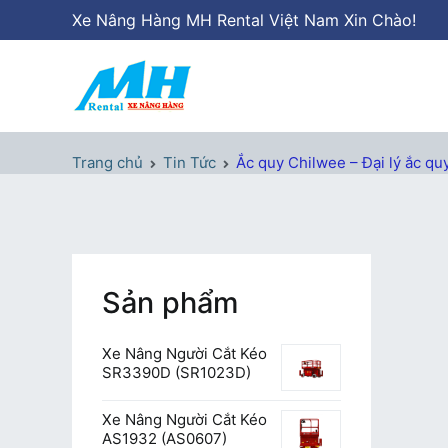
Chuyển
Xe Nâng Hàng MH Rental Việt Nam Xin Chào!
tới
nội
dung
Xe Nâng Hàng MH Rental
Nâng những tầm cao
Trang chủ
Tin Tức
Ắc quy Chilwee – Đại lý ắc quy
Sản phẩm
Xe Nâng Người Cắt Kéo
SR3390D (SR1023D)
Xe Nâng Người Cắt Kéo
AS1932 (AS0607)