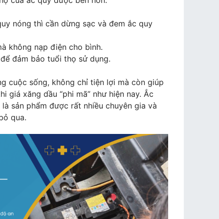
 thọ của ắc quy được bền hơn.
 quy nóng thì cần dừng sạc và đem ắc quy
à không nạp điện cho bình.
 để đảm bảo tuổi thọ sử dụng.
g cuộc sống, không chỉ tiện lợi mà còn giúp
 khi giá xăng dầu “phi mã” như hiện nay. Ắc
 là sản phẩm được rất nhiều chuyên gia và
bỏ qua.