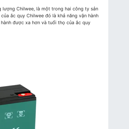
Chilwee
–
 lượng Chilwee, là một trong hai công ty sản
Đại
h của ắc quy Chilwee đó là khả năng vận hành
lý
ận hành được xa hơn và tuổi thọ của ắc quy
ắc
quy
số
1
uy
tín,
chất
lượng