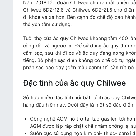
Năm 2018 tập đoàn Chilwee cho ra mắt phiên bả
Chilwee 6DZ-12.8 và Chilwee 6DZ-21.8 cho điện 
đi khỏe và xa hơn. Bên cạnh đó chế độ bảo hành
thể yên tâm sử dụng.
Tuổi thọ của ắc quy Chilwee khoảng tầm 400 lần s
càng dài và ngược lại. Để sử dụng ắc quy được b
cắm sạc, sau khi đi xe về ắc quy đang nóng khô
tiếng. Bộ phận sạc điện không có chế độ tự ngắt
phận sạc báo đầy (đèn màu xanh) thì cần rút bộ 
Đặc tính của ắc quy Chilwee
Sở hữu nhiều đặc tính nổi bật, bình ắc quy Chi
hàng đầu hiện nay. Dưới đây là một số đặc điểm 
Công nghệ AGM hỗ trợ tái tạo gas lên tới hơ
AGM được lắp ráp chặt chẽ nhằm chống lại s
Sườn cực sử dụng hợp kim chì- thiếc- canxi 