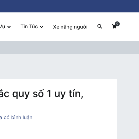
0
Vụ
Tin Tức
Xe nâng người
ắc quy số 1 uy tín,
trong
 có bình luận
Ắc
e
quy