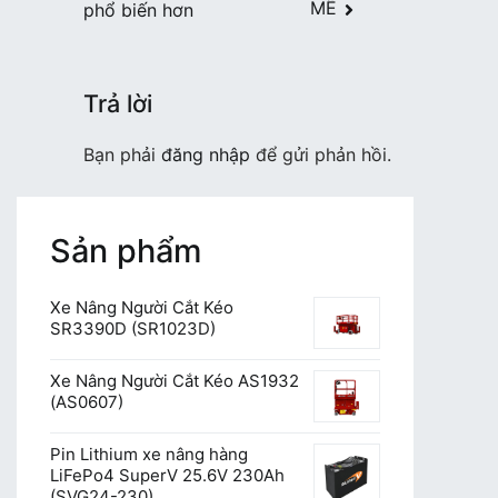
MẼ
phổ biến hơn
bài
viết
Trả lời
Bạn phải
đăng nhập
để gửi phản hồi.
Sản phẩm
Xe Nâng Người Cắt Kéo
SR3390D (SR1023D)
Xe Nâng Người Cắt Kéo AS1932
(AS0607)
Pin Lithium xe nâng hàng
LiFePo4 SuperV 25.6V 230Ah
(SVG24-230)