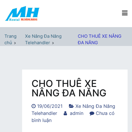
Chuyển
tới
nội
dung
Xe Nâng Hàng MH Rental
Nâng những tầm cao
Trang
Xe Nâng Đa Năng
CHO THUÊ XE NÂNG
chủ
Telehandler
ĐA NĂNG
CHO THUÊ XE
NÂNG ĐA NĂNG
19/06/2021
Xe Nâng Đa Năng
Telehandler
admin
Chưa có
trong
bình luận
CHO