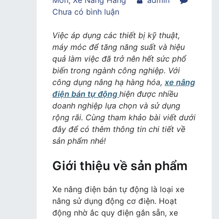
Môn
,
Xe Nâng Hàng
admin
trong
Chưa có bình luận
Xe
nâng
Việc áp dụng các thiết bị kỹ thuật,
điện
máy móc để tăng năng suất và hiệu
bán
quả làm việc đã trở nên hết sức phổ
tự
biến trong ngành công nghiệp. Với
động
công dụng nâng hạ hàng hóa,
xe nâng
–
điện bán tự động
hiện được nhiều
Sản
doanh nghiệp lựa chọn và sử dụng
phẩm
rộng rãi. Cùng tham khảo bài viết dưới
xe
đây để có thêm thông tin chi tiết về
nâng
sản phẩm nhé!
tay
Giới thiệu về sản phẩm
hàng
đầu
hiện
Xe nâng điện bán tự động là loại xe
nay
nâng sử dụng động cơ điện. Hoạt
động nhờ ắc quy điện gắn sẵn, xe