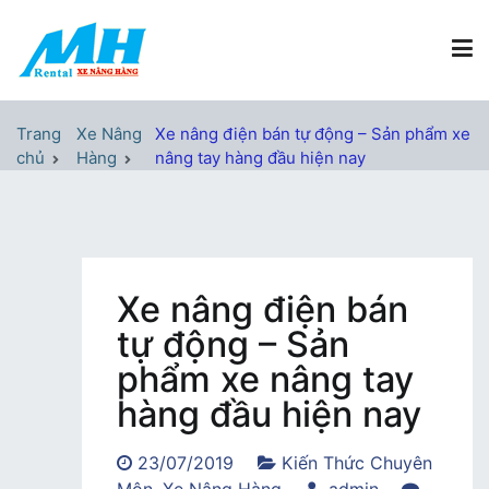
Chuyển
tới
nội
dung
Xe Nâng Hàng MH Rental
Nâng những tầm cao
Trang
Xe Nâng
Xe nâng điện bán tự động – Sản phẩm xe
chủ
Hàng
nâng tay hàng đầu hiện nay
Xe nâng điện bán
tự động – Sản
phẩm xe nâng tay
hàng đầu hiện nay
23/07/2019
Kiến Thức Chuyên