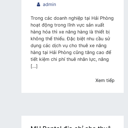
trong
admin
MH
Rental
Trong các doanh nghiệp tại Hải Phòng
–
hoạt động trong lĩnh vực sản xuất
nhà
hàng hóa thì xe nâng hàng là thiết bị
cung
không thể thiếu. Đặc biệt nhu cầu sử
cấp
dụng các dịch vụ cho thuê xe nâng
dịch
hàng tại Hải Phòng cũng tăng cao để
vụ
tiết kiệm chi phí thuê nhân lực, nâng
cho
[…]
thuê
xe
Xem tiếp
nâng
hàng
tại
Hải
Phòng
uy
tín