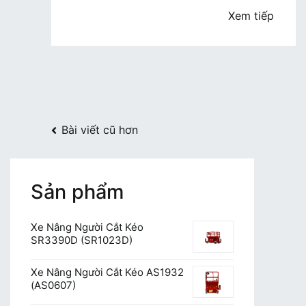
Nam
Xem tiếp
chất
lượng,
uy
tín
Điều
Bài viết cũ hơn
hướng
bài
Sản phẩm
viết
Xe Nâng Người Cắt Kéo
SR3390D (SR1023D)
Xe Nâng Người Cắt Kéo AS1932
(AS0607)