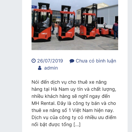
26/07/2019
Chưa có bình luận
trong
admin
Đơn
vị
Nói đến dịch vụ cho thuê xe nâng
cho
hàng tại Hà Nam uy tín và chất lượng,
thuê
nhiều khách hàng sẽ nghĩ ngay đến
xe
MH Rental. Đây là công ty bán và cho
nâng
thuê xe nâng số 1 Việt Nam hiện nay.
hàng
Dịch vụ của công ty có nhiều ưu điểm
tại
nổi bật được tổng […]
Hà