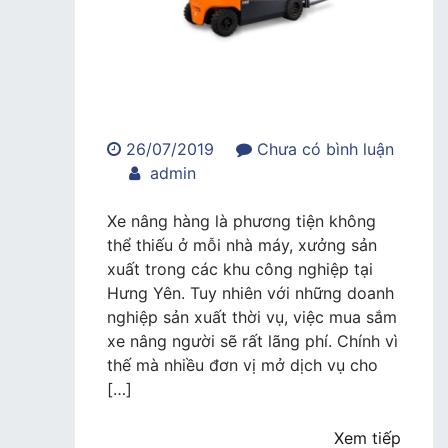
26/07/2019
Chưa có bình luận
trong
admin
Dịch
vụ
Xe nâng hàng là phương tiện không
cho
thể thiếu ở mỗi nhà máy, xưởng sản
thuê
xuất trong các khu công nghiệp tại
xe
Hưng Yên. Tuy nhiên với những doanh
nâng
nghiệp sản xuất thời vụ, việc mua sắm
hàng
xe nâng người sẽ rất lãng phí. Chính vì
tại
thế mà nhiều đơn vị mở dịch vụ cho
Hưng
[…]
Yên
giá
Xem tiếp