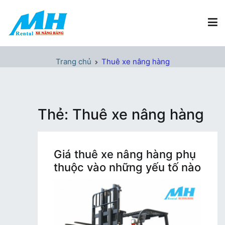
Chuyển
tới
nội
dung
Xe Nâng Hàng MH Rental
Nâng những tầm cao
Trang chủ
Thuê xe nâng hàng
Thẻ:
Thuê xe nâng hàng
Giá thuê xe nâng hàng phụ
thuộc vào những yếu tố nào