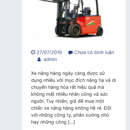
27/07/2019
Chưa có bình luận
trong
admin
Giá
thuê
Xe nâng hàng ngày càng được sử
xe
dụng nhiều với mục đích nâng hạ và di
nâng
chuyển hàng hóa rất hiệu quả mà
hàng
không mất nhiều nhân công và sức
phụ
người. Tuy nhiên, giá để mua một
thuộc
chiếc xe nâng hàng không hề rẻ. Đối
vào
với những công ty, phân xưởng nhỏ
những
hay những công […]
yếu