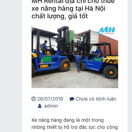
MH Rental địa chỉ cho thuê
xe nâng hàng tại Hà Nội
chất lượng, giá tốt
26/07/2019
Chưa có bình luận
trong
admin
MH
Rental
Xe nâng hàng đang là một trong
địa
những thiết bị hỗ trợ đắc lực cho công