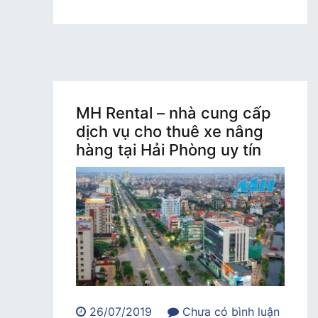
rẻ
của
MH
Rental
MH Rental – nhà cung cấp
dịch vụ cho thuê xe nâng
hàng tại Hải Phòng uy tín
26/07/2019
Chưa có bình luận