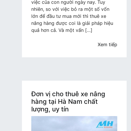
chỉ
việc của con người ngày nay. Tuy
cho
nhiên, so với việc bỏ ra một số vốn
thuê
lớn để đầu tư mua mới thì thuê xe
xe
nâng hàng được coi là giải pháp hiệu
nâng
quả hơn cả. Và một vấn […]
hàng
tại
Xem tiếp
Hà
Nội
chất
lượng,
giá
tốt
Đơn vị cho thuê xe nâng
hàng tại Hà Nam chất
lượng, uy tín