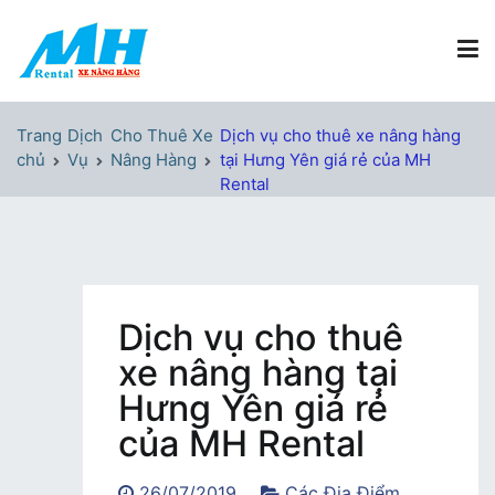
Chuyển
tới
nội
dung
Xe Nâng Hàng MH Rental
Nâng những tầm cao
Trang
Dịch
Cho Thuê Xe
Dịch vụ cho thuê xe nâng hàng
chủ
Vụ
Nâng Hàng
tại Hưng Yên giá rẻ của MH
Rental
Dịch vụ cho thuê
xe nâng hàng tại
Hưng Yên giá rẻ
của MH Rental
26/07/2019
Các Địa Điểm