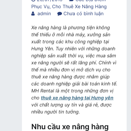
Phục Vụ
,
Cho Thuê Xe Nâng Hàng
trong
admin
Chưa có bình luận
Dịch
vụ
Xe nâng hàng là phương tiện không
cho
thể thiếu ở mỗi nhà máy, xưởng sản
thuê
xuất trong các khu công nghiệp tại
xe
Hưng Yên. Tuy nhiên với những doanh
nâng
nghiệp sản xuất thời vụ, việc mua sắm
hàng
xe nâng người sẽ rất lãng phí. Chính vì
tại
thế mà nhiều đơn vị mở dịch vụ cho
Hưng
thuê xe nâng hàng được nhằm giúp
Yên
các doanh nghiệp giải bài toán kinh tế.
giá
MH Rental là một trong những đơn vị
rẻ
cho
thuê xe nâng hàng tại Hưng yên
của
với chất lượng uy tín và giá rẻ, được
MH
nhiều người tin tưởng.
Rental
Nhu cầu xe nâng hàng