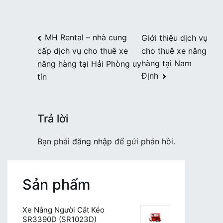
Điều
MH Rental – nhà cung
Giới thiệu dịch vụ
cho thuê xe nâng
cấp dịch vụ cho thuê xe
hướng
hàng tại Nam
nâng hàng tại Hải Phòng uy
bài
Định
tín
viết
Trả lời
Bạn phải
đăng nhập
để gửi phản hồi.
Sản phẩm
Xe Nâng Người Cắt Kéo
SR3390D (SR1023D)