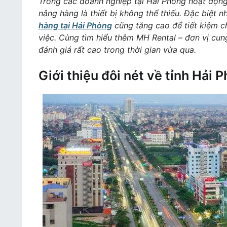
Rental
Trong các doanh nghiệp tại Hải Phòng hoạt động 
–
nâng hàng là thiết bị không thể thiếu. Đặc biệt 
nhà
hàng tại Hải Phòng
cũng tăng cao để tiết kiệm ch
cung
việc. Cùng tìm hiểu thêm MH Rental – đơn vị cung
cấp
đánh giá rất cao trong thời gian vừa qua.
dịch
Giới thiệu đôi nét về tỉnh Hải 
vụ
cho
thuê
xe
nâng
hàng
tại
Hải
Phòng
uy
tín