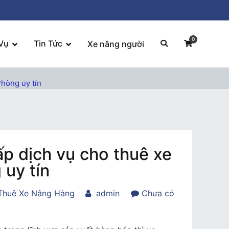
0
Vụ
Tin Tức
Xe nâng người
Phòng uy tín
p dịch vụ cho thuê xe
 uy tín
Thuê Xe Nâng Hàng
admin
Chưa có