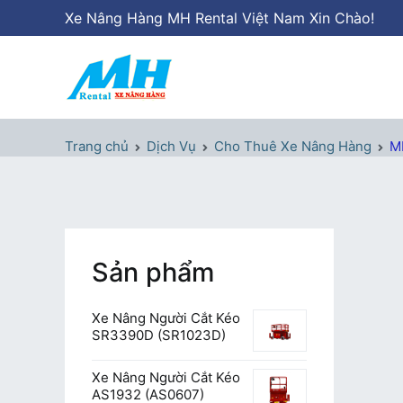
Chuyển
Xe Nâng Hàng MH Rental Việt Nam Xin Chào!
tới
nội
dung
Xe Nâng Hàng MH Rental
Nâng những tầm cao
Trang chủ
Dịch Vụ
Cho Thuê Xe Nâng Hàng
MH
Sản phẩm
Xe Nâng Người Cắt Kéo
SR3390D (SR1023D)
Xe Nâng Người Cắt Kéo
AS1932 (AS0607)