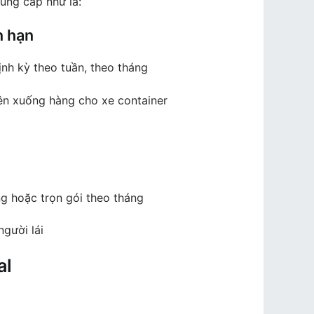
ung cấp như là:
n hạn
ịnh kỳ theo tuần, theo tháng
lên xuống hàng cho xe container
g hoặc trọn gói theo tháng
gười lái
al