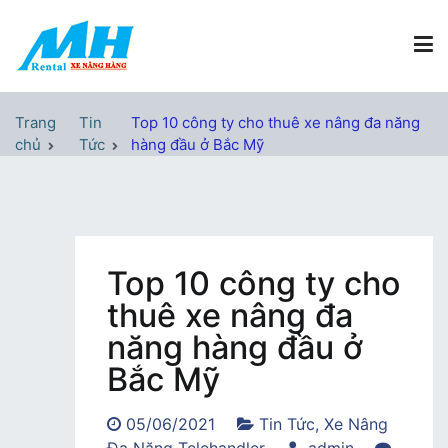
Chuyển
tới
nội
dung
Xe Nâng Hàng MH Rental
Nâng những tầm cao
Trang
Tin
Top 10 công ty cho thuê xe nâng đa năng
chủ
Tức
hàng đầu ở Bắc Mỹ
Top 10 công ty cho
thuê xe nâng đa
năng hàng đầu ở
Bắc Mỹ
05/06/2021
Tin Tức
,
Xe Nâng