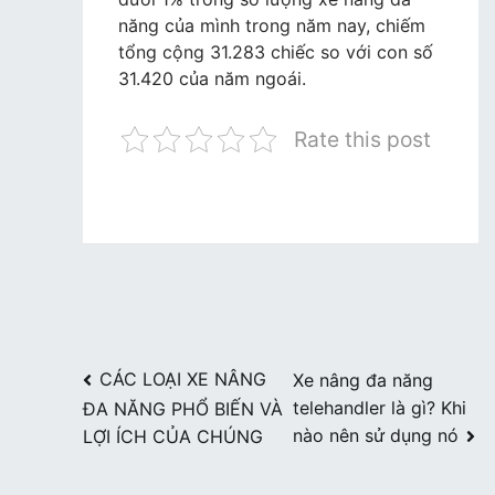
năng của mình trong năm nay, chiếm
tổng cộng 31.283 chiếc so với con số
31.420 của năm ngoái.
Rate this post
Điều
CÁC LOẠI XE NÂNG
Xe nâng đa năng
telehandler là gì? Khi
ĐA NĂNG PHỔ BIẾN VÀ
hướng
nào nên sử dụng nó
LỢI ÍCH CỦA CHÚNG
bài
viết