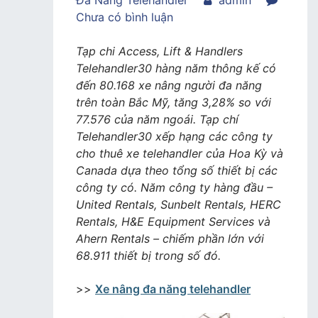
Đa Năng Telehandler
admin
trong
Chưa có bình luận
Top
10
Tạp chi Access, Lift & Handlers
công
Telehandler30 hàng năm thông kế có
ty
đến 80.168 xe nâng người đa năng
cho
trên toàn Bắc Mỹ, tăng 3,28% so với
thuê
77.576 của năm ngoái. Tạp chí
xe
Telehandler30 xếp hạng các công ty
nâng
cho thuê xe telehandler của Hoa Kỳ và
đa
Canada dựa theo tổng số thiết bị các
năng
công ty có. Năm công ty hàng đầu –
hàng
United Rentals, Sunbelt Rentals, HERC
đầu
Rentals, H&E Equipment Services và
ở
Ahern Rentals – chiếm phần lớn với
Bắc
68.911 thiết bị trong số đó.
Mỹ
>>
Xe nâng đa năng telehandler