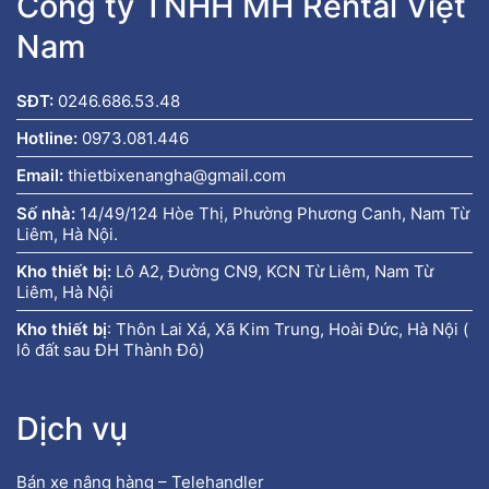
Công ty TNHH MH Rental Việt
Nam
SĐT:
0246.686.53.48
Hotline:
0973.081.446
Email:
thietbixenangha@gmail.com
Số nhà:
14/49/124 Hòe Thị, Phường Phương Canh, Nam Từ
Liêm, Hà Nội.
Kho thiết bị:
Lô A2, Đường CN9, KCN Từ Liêm, Nam Từ
Liêm, Hà Nội
Kho thiết bị
:
Thôn Lai Xá, Xã Kim Trung, Hoài Đức, Hà Nội (
lô đất sau ĐH Thành Đô)
Dịch vụ
Bán xe nâng hàng – Telehandler