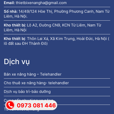
Email:
thietbixenangha@gmail.com
Số nhà:
14/49/124 Hòe Thị, Phường Phương Canh, Nam Từ
Liêm, Hà Nội.
Kho thiết bị:
Lô A2, Đường CN9, KCN Từ Liêm, Nam Từ
Liêm, Hà Nội
Kho thiết bị
:
Thôn Lai Xá, Xã Kim Trung, Hoài Đức, Hà Nội (
lô đất sau ĐH Thành Đô)
Dịch vụ
Bán xe nâng hàng – Telehandler
Cho thuê xe nâng hàng- telehandler
Dịch vụ bảo trì-bảo dưỡng
Cung cấp phụ tùng xe nâng
0973 081 446
Tư vấn thiết bị nâng