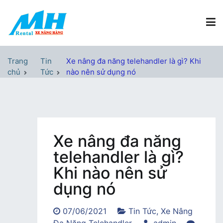
Chuyển
tới
nội
dung
Xe Nâng Hàng MH Rental
Nâng những tầm cao
Trang
Tin
Xe nâng đa năng telehandler là gì? Khi
chủ
Tức
nào nên sử dụng nó
Xe nâng đa năng
telehandler là gì?
Khi nào nên sử
dụng nó
07/06/2021
Tin Tức
,
Xe Nâng