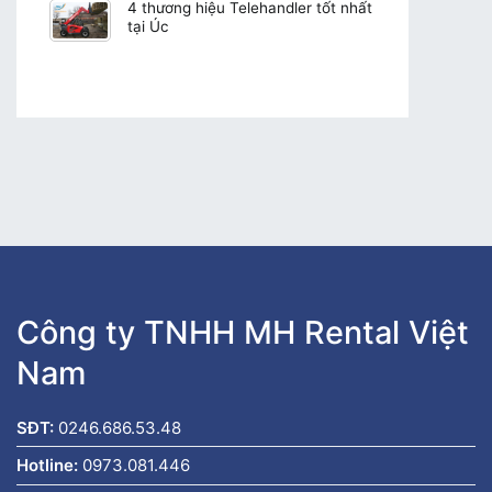
4 thương hiệu Telehandler tốt nhất
tại Úc
Công ty TNHH MH Rental Việt
Nam
SĐT:
0246.686.53.48
Hotline:
0973.081.446