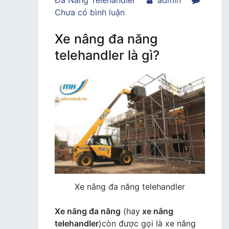
Đa Năng Telehandler
admin
trong
Chưa có bình luận
Xe
Xe nâng đa năng
nâng
đa
telehandler là gì?
năng
telehandler
là
gì?
Khi
nào
nên
sử
dụng
nó
Xe nâng đa năng telehandler
Xe nâng đa năng
(hay
xe nâng
telehandler
)còn được gọi là xe nâng