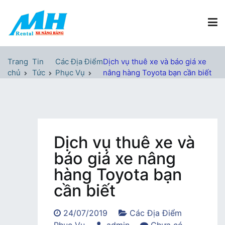
Chuyển
tới
nội
dung
Xe Nâng Hàng MH Rental
Nâng những tầm cao
Trang
Tin
Các Địa Điểm
Dịch vụ thuê xe và báo giá xe
chủ
Tức
Phục Vụ
nâng hàng Toyota bạn cần biết
Dịch vụ thuê xe và
báo giá xe nâng
hàng Toyota bạn
cần biết
24/07/2019
Các Địa Điểm