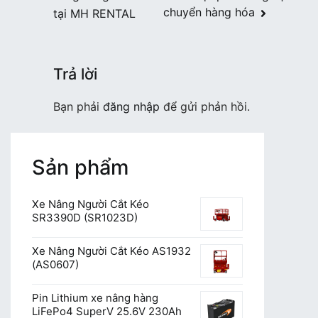
hướng
chuyển hàng hóa
tại MH RENTAL
bài
viết
Trả lời
Bạn phải
đăng nhập
để gửi phản hồi.
Sản phẩm
Xe Nâng Người Cắt Kéo
SR3390D (SR1023D)
Xe Nâng Người Cắt Kéo AS1932
(AS0607)
Pin Lithium xe nâng hàng
LiFePo4 SuperV 25.6V 230Ah