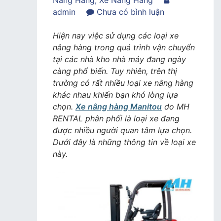
Nâng Hàng
,
Xe Nâng Hàng
trong
admin
Chưa có bình luận
Thông
tin
Hiện nay việc sử dụng các loại xe
về
nâng hàng trong quá trình vận chuyển
xe
tại các nhà kho nhà máy đang ngày
nâng
càng phổ biến. Tuy nhiên, trên thị
hàng
trường có rất nhiều loại xe nâng hàng
Manitou
khác nhau khiến bạn khó lòng lựa
tại
chọn.
Xe nâng hàng Manitou
do MH
MH
RENTAL phân phối là loại xe đang
RENTAL
được nhiều người quan tâm lựa chọn.
Dưới đây là những thông tin về loại xe
này.