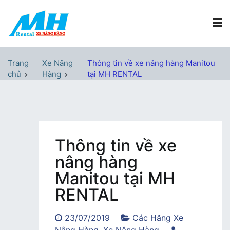
Chuyển
tới
nội
dung
Xe Nâng Hàng MH Rental
Nâng những tầm cao
Trang
Xe Nâng
Thông tin về xe nâng hàng Manitou
chủ
Hàng
tại MH RENTAL
Thông tin về xe
nâng hàng
Manitou tại MH
RENTAL
23/07/2019
Các Hãng Xe