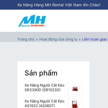
Chuyển
Xe Nâng Hàng MH Rental Việt Nam Xin Chào!
tới
nội
dung
Xe Nâng Hàng MH Rental
Nâng những tầm cao
Trang chủ
Hoạt động của công ty
Liên hoan giao
Sản phẩm
Xe Nâng Người Cắt Kéo
SR3390D (SR1023D)
Xe Nâng Người Cắt Kéo
AS1932 (AS0607)