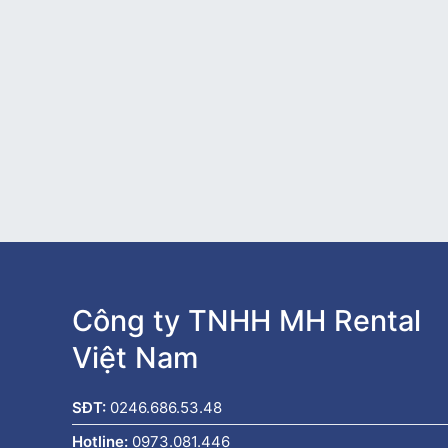
Công ty TNHH MH Rental
Việt Nam
SĐT:
0246.686.53.48
Hotline:
0973.081.446