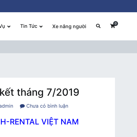
0
Vụ
Tin Tức
Xe nâng người
 kết tháng 7/2019
trong
admin
Chưa có bình luận
Liên
MH-RENTAL VIỆT NAM
hoan
giao
lưu