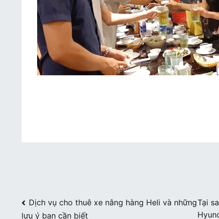
Điều
Dịch vụ cho thuê xe nâng hàng Heli và những
Tại s
Hyund
lưu ý bạn cần biết
hướng