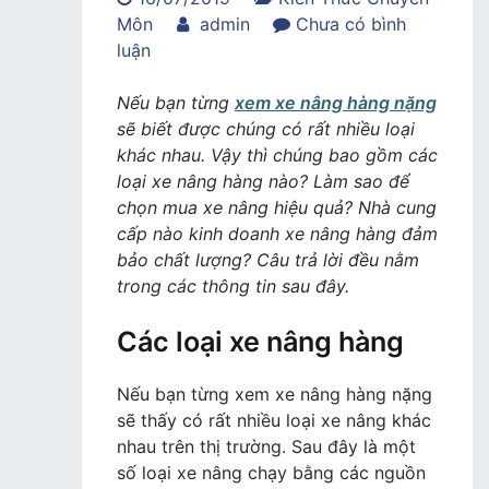
Môn
admin
Chưa có bình
trong
luận
Xem
xe
Nếu bạn từng
xem xe nâng hàng nặng
nâng
sẽ biết được chúng có rất nhiều loại
hàng
khác nhau. Vậy thì chúng bao gồm các
nặng
loại xe nâng hàng nào? Làm sao để
để
chọn mua xe nâng hiệu quả? Nhà cung
chọn
cấp nào kinh doanh xe nâng hàng đảm
được
bảo chất lượng? Câu trả lời đều nằm
kiểu
trong các thông tin sau đây.
xe
Các loại xe nâng hàng
phù
hợp
công
Nếu bạn từng xem xe nâng hàng nặng
việc
sẽ thấy có rất nhiều loại xe nâng khác
nhau trên thị trường. Sau đây là một
số loại xe nâng chạy bằng các nguồn