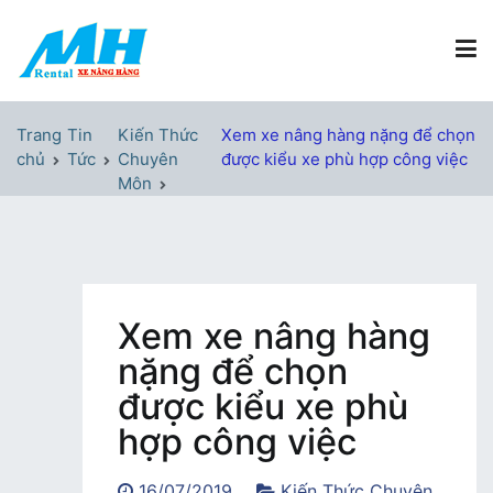
Chuyển
tới
nội
dung
Xe Nâng Hàng MH Rental
Nâng những tầm cao
Trang
Tin
Kiến Thức
Xem xe nâng hàng nặng để chọn
chủ
Tức
Chuyên
được kiểu xe phù hợp công việc
Môn
Xem xe nâng hàng
nặng để chọn
được kiểu xe phù
hợp công việc
16/07/2019
Kiến Thức Chuyên