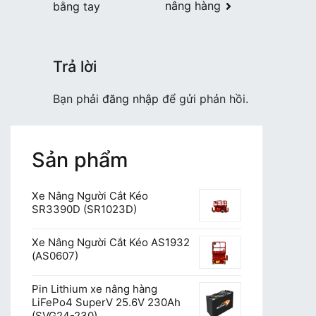
nâng hàng
bằng tay
bài
viết
Trả lời
Bạn phải
đăng nhập
để gửi phản hồi.
Sản phẩm
Xe Nâng Người Cắt Kéo
SR3390D (SR1023D)
Xe Nâng Người Cắt Kéo AS1932
(AS0607)
Pin Lithium xe nâng hàng
LiFePo4 SuperV 25.6V 230Ah
(SVG24-230)