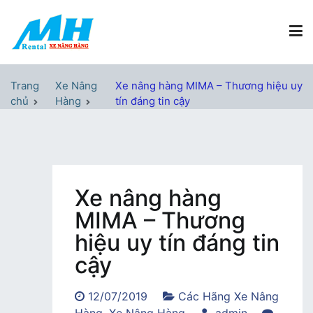
Chuyển
tới
nội
dung
Xe Nâng Hàng MH Rental
Nâng những tầm cao
Trang
Xe Nâng
Xe nâng hàng MIMA – Thương hiệu uy
chủ
Hàng
tín đáng tin cậy
Xe nâng hàng
MIMA – Thương
hiệu uy tín đáng tin
cậy
12/07/2019
Các Hãng Xe Nâng