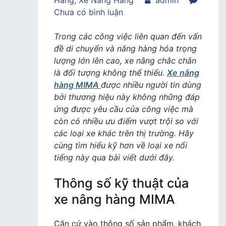
Hàng
,
Xe Nâng Hàng
admin
trong
Chưa có bình luận
Xe
nâng
Trong các công việc liên quan đến vấn
hàng
đề di chuyển và nâng hàng hóa trọng
MIMA
lượng lớn lên cao, xe nâng chắc chắn
–
là đối tượng không thể thiếu.
Xe nâng
Thương
hàng MIMA
được nhiều người tin dùng
hiệu
bởi thương hiệu này không những đáp
uy
ứng được yêu cầu của công việc mà
tín
còn có nhiều ưu điểm vượt trội so với
đáng
các loại xe khác trên thị trường. Hãy
tin
cùng tìm hiểu kỹ hơn về loại xe nổi
cậy
tiếng này qua bài viết dưới đây.
Thông số kỹ thuật của
xe nâng hàng MIMA
Căn cứ vào thông số sản phẩm, khách