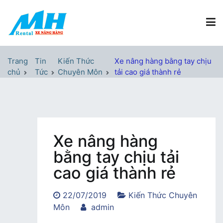
Chuyển
tới
nội
dung
Xe Nâng Hàng MH Rental
Nâng những tầm cao
Trang
Tin
Kiến Thức
Xe nâng hàng bằng tay chịu
chủ
Tức
Chuyên Môn
tải cao giá thành rẻ
Xe nâng hàng
bằng tay chịu tải
cao giá thành rẻ
22/07/2019
Kiến Thức Chuyên
Môn
admin