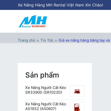
Chuyển
Xe Nâng Hàng MH Rental Việt Nam Xin Chào!
tới
nội
dung
Xe Nâng Hàng MH Rental
Nâng những tầm cao
Trang chủ
Tin Tức
Giá xe nâng hàng bằng tay và đ
Sản phẩm
Xe Nâng Người Cắt Kéo
SR3390D (SR1023D)
Xe Nâng Người Cắt Kéo
AS1932 (AS0607)