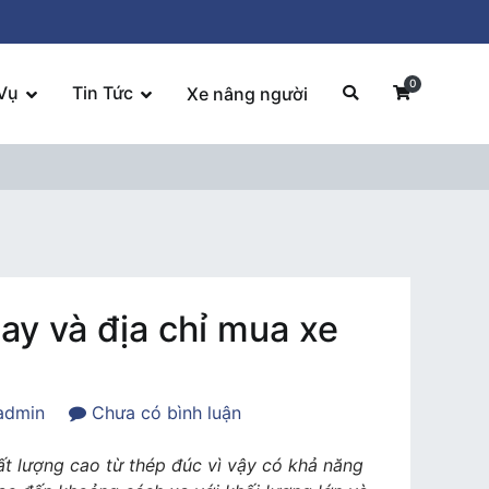
0
Vụ
Tin Tức
Xe nâng người
ay và địa chỉ mua xe
trong
admin
Chưa có bình luận
Giá
xe
ất lượng cao từ thép đúc vì vậy có khả năng