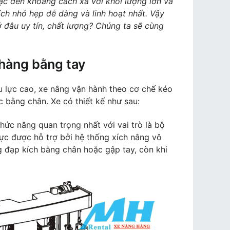
nâng
ạc đến khoảng cách xa với khối lượng lớn và
hàng
ch nhỏ hẹp dễ dàng và linh hoạt nhất. Vậy
bằng
 đâu uy tín, chất lượng? Chúng ta sẽ cùng
tay
và
 hàng bằng tay
địa
chỉ
mua
u lực cao, xe nâng vận hành theo cơ chế kéo
xe
 bằng chân. Xe có thiết kế như sau:
uy
tín,
chức năng quan trọng nhất với vai trò là bộ
chất
lực được hỗ trợ bởi hệ thống xích nâng vô
lượng
g đạp kích bằng chân hoặc gập tay, còn khi