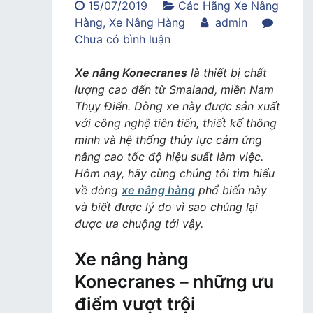
15/07/2019
Các Hãng Xe Nâng
Hàng
,
Xe Nâng Hàng
admin
trong
Chưa có bình luận
Xe
nâng
Xe nâng Konecranes
là thiết bị chất
Konecranes
lượng cao đến từ Smaland, miền Nam
–
Thụy Điển. Dòng xe này được sản xuất
dòng
với công nghệ tiên tiến, thiết kế thông
xe
minh và hệ thống thủy lực cảm ứng
trọng
nâng cao tốc độ hiệu suất làm việc.
tải
Hôm nay, hãy cùng chúng tôi tìm hiểu
lớn,
về dòng
xe nâng hàng
phổ biến này
hoạt
và biết được lý do vì sao chúng lại
động
được ưa chuộng tới vậy.
mạnh
Xe nâng hàng
mẽ
Konecranes – những ưu
điểm vượt trội