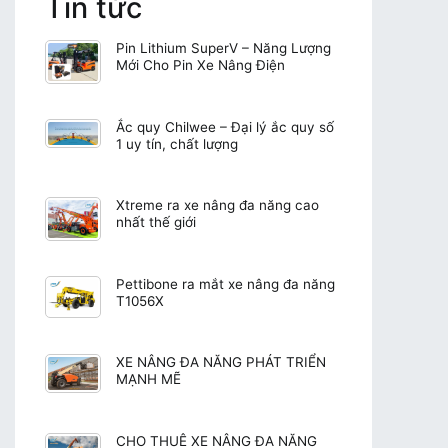
Tin tức
Pin Lithium SuperV – Năng Lượng
Mới Cho Pin Xe Nâng Điện
Ắc quy Chilwee – Đại lý ắc quy số
1 uy tín, chất lượng
Xtreme ra xe nâng đa năng cao
nhất thế giới
Pettibone ra mắt xe nâng đa năng
T1056X
XE NÂNG ĐA NĂNG PHÁT TRIỂN
MẠNH MẼ
CHO THUÊ XE NÂNG ĐA NĂNG