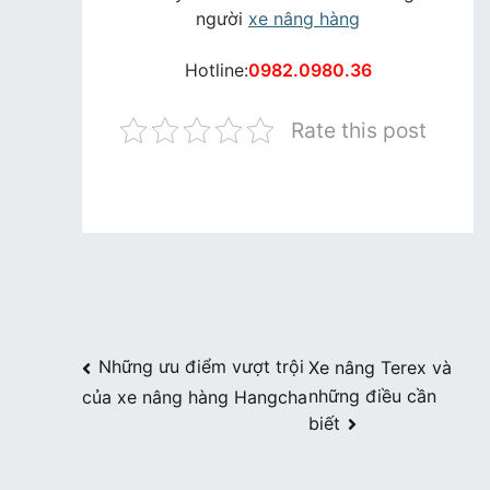
người
xe nâng hàng
Hotline:
0982.0980.36
Rate this post
Điều
Những ưu điểm vượt trội
Xe nâng Terex và
những điều cần
của xe nâng hàng Hangcha
hướng
biết
bài
viết