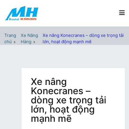
Chuyển
tới
nội
dung
Xe Nâng Hàng MH Rental
Nâng những tầm cao
Trang
Xe Nâng
Xe nâng Konecranes – dòng xe trọng tải
chủ
Hàng
lớn, hoạt động mạnh mẽ
Xe nâng
Konecranes –
dòng xe trọng tải
lớn, hoạt động
mạnh mẽ