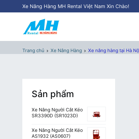
Chuyển
Xe Nâng Hàng MH Rental Việt Nam Xin Chào!
tới
nội
dung
Xe Nâng Hàng MH Rental
Nâng những tầm cao
Trang chủ
Xe Nâng Hàng
Xe nâng hàng tại Hà Nội
Sản phẩm
Xe Nâng Người Cắt Kéo
SR3390D (SR1023D)
Xe Nâng Người Cắt Kéo
AS1932 (AS0607)