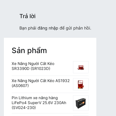
bài
viết
Trả lời
Bạn phải
đăng nhập
để gửi phản hồi.
Sản phẩm
Xe Nâng Người Cắt Kéo
SR3390D (SR1023D)
Xe Nâng Người Cắt Kéo AS1932
(AS0607)
Pin Lithium xe nâng hàng
LiFePo4 SuperV 25.6V 230Ah
(SVG24-230)