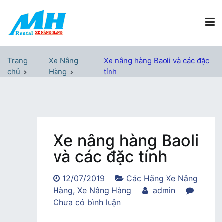
Chuyển
tới
nội
dung
Xe Nâng Hàng MH Rental
Nâng những tầm cao
Trang
Xe Nâng
Xe nâng hàng Baoli và các đặc
chủ
Hàng
tính
Xe nâng hàng Baoli
và các đặc tính
12/07/2019
Các Hãng Xe Nâng
Hàng
,
Xe Nâng Hàng
admin
trong
Chưa có bình luận
Xe