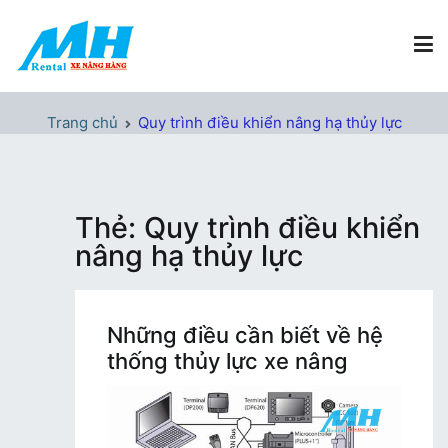
Chuyển
tới
nội
dung
Xe Nâng Hàng MH Rental
Nâng những tầm cao
Trang chủ
Quy trình điều khiển nâng hạ thủy lực
Thẻ:
Quy trình điều khiển
nâng hạ thủy lực
Những điều cần biết về hệ
thống thủy lực xe nâng