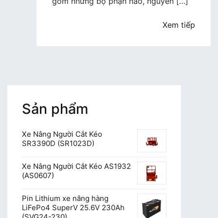
gồm những bộ phận nào, nguyên […]
Xem tiếp
Sản phẩm
Xe Nâng Người Cắt Kéo
SR3390D (SR1023D)
Xe Nâng Người Cắt Kéo AS1932
(AS0607)
Pin Lithium xe nâng hàng
LiFePo4 SuperV 25.6V 230Ah
(SVG24-230)