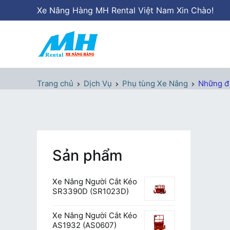
Chuyển
Xe Nâng Hàng MH Rental Việt Nam Xin Chào!
tới
nội
dung
Xe Nâng Hàng MH Rental
Nâng những tầm cao
Trang chủ
Dịch Vụ
Phụ tùng Xe Nâng
Những đi
Sản phẩm
Xe Nâng Người Cắt Kéo
SR3390D (SR1023D)
Xe Nâng Người Cắt Kéo
AS1932 (AS0607)