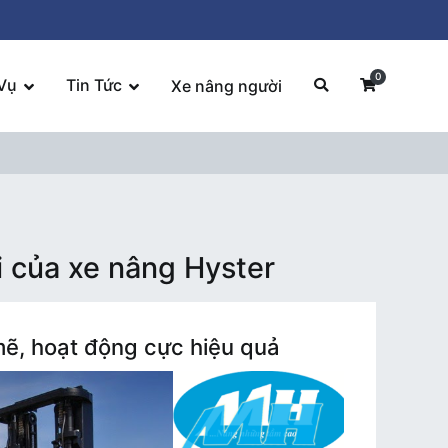
0
Vụ
Tin Tức
Xe nâng người
 của xe nâng Hyster
ẽ, hoạt động cực hiệu quả