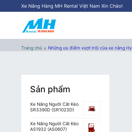
Chuyển
Xe Nâng Hàng MH Rental Việt Nam Xin Chào!
tới
nội
dung
Xe Nâng Hàng MH Rental
Nâng những tầm cao
Trang chủ
Những ưu điểm vượt trội của xe nâng Hy
Sản phẩm
Xe Nâng Người Cắt Kéo
SR3390D (SR1023D)
Xe Nâng Người Cắt Kéo
AS1932 (AS0607)