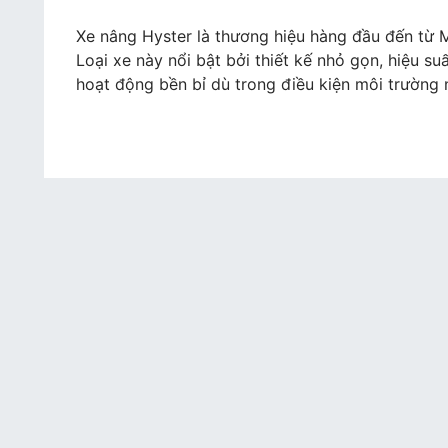
Xe
nâng
Xe nâng Hyster là thương hiệu hàng đầu đến từ Mỹ
Hyster
Loại xe này nổi bật bởi thiết kế nhỏ gọn, hiệu su
–
hoạt động bền bỉ dù trong điều kiện môi trường 
công
suất
mạnh
mẽ,
hoạt
động
cực
hiệu
quả