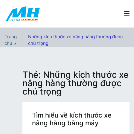
Chuyển
tới
nội
dung
Xe Nâng Hàng MH Rental
Nâng những tầm cao
Trang
Những kích thước xe nâng hàng thường được
chủ
chú trọng
Thẻ:
Những kích thước xe
nâng hàng thường được
chú trọng
Tìm hiểu về kích thước xe
nâng hàng bằng máy