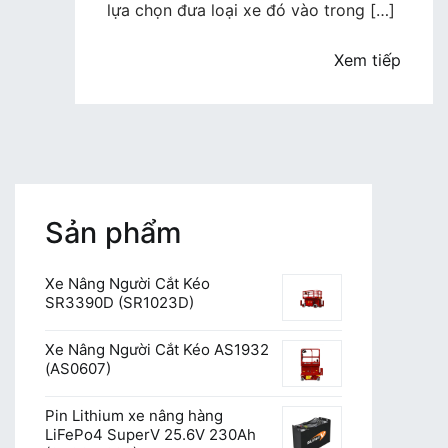
hàng
lựa chọn đưa loại xe đó vào trong […]
bằng
máy
Xem tiếp
Sản phẩm
Xe Nâng Người Cắt Kéo
SR3390D (SR1023D)
Xe Nâng Người Cắt Kéo AS1932
(AS0607)
Pin Lithium xe nâng hàng
LiFePo4 SuperV 25.6V 230Ah