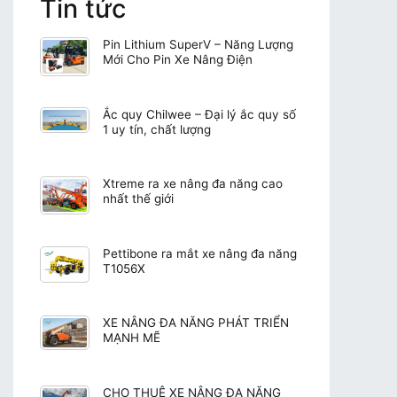
Tin tức
Pin Lithium SuperV – Năng Lượng
Mới Cho Pin Xe Nâng Điện
Ắc quy Chilwee – Đại lý ắc quy số
1 uy tín, chất lượng
Xtreme ra xe nâng đa năng cao
nhất thế giới
Pettibone ra mắt xe nâng đa năng
T1056X
XE NÂNG ĐA NĂNG PHÁT TRIỂN
MẠNH MẼ
CHO THUÊ XE NÂNG ĐA NĂNG