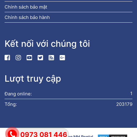
Chính sách bảo mật
Chính sách bảo hành
Kết nối với chúng tôi
Lượt truy cập
Đang online:
1
Tổng:
203179
0973 081 446
Bản quyền © 2019
Xe Nâng Hàng MH Rental
.