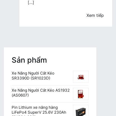
cho
[…]
thuê
xe
Xem tiếp
nâng
hàng
tại
Hải
Phòng
uy
Sản phẩm
tín
Xe Nâng Người Cắt Kéo
SR3390D (SR1023D)
Xe Nâng Người Cắt Kéo AS1932
(AS0607)
Pin Lithium xe nâng hàng
LiFePo4 SuperV 25.6V 230Ah