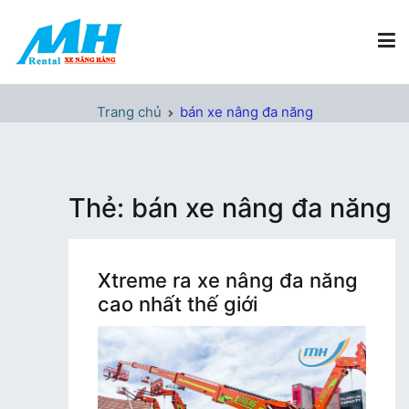
Chuyển
tới
nội
dung
Xe Nâng Hàng MH Rental
Nâng những tầm cao
Trang chủ
bán xe nâng đa năng
Thẻ:
bán xe nâng đa năng
Xtreme ra xe nâng đa năng
cao nhất thế giới