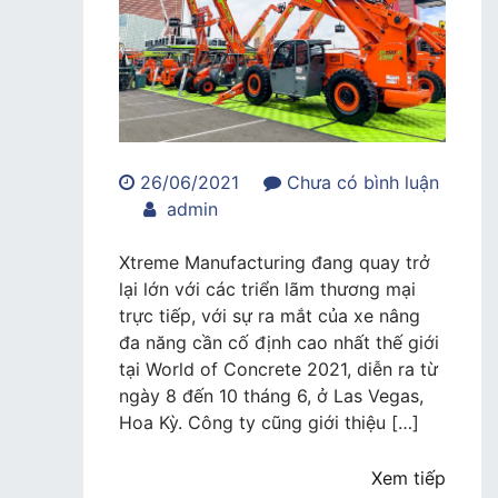
26/06/2021
Chưa có bình luận
trong
admin
Xtreme
ra
Xtreme Manufacturing đang quay trở
xe
lại lớn với các triển lãm thương mại
nâng
trực tiếp, với sự ra mắt của xe nâng
đa
đa năng cần cố định cao nhất thế giới
năng
tại World of Concrete 2021, diễn ra từ
cao
ngày 8 đến 10 tháng 6, ở Las Vegas,
nhất
Hoa Kỳ. Công ty cũng giới thiệu […]
thế
giới
Xem tiếp