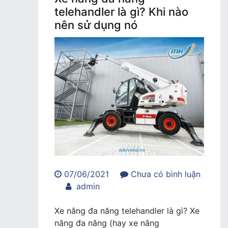
telehandler là gì? Khi nào
nên sử dụng nó
07/06/2021
Chưa có bình luận
trong
admin
Xe
nâng
Xe nâng đa năng telehandler là gì? Xe
đa
nâng đa năng (hay xe nâng