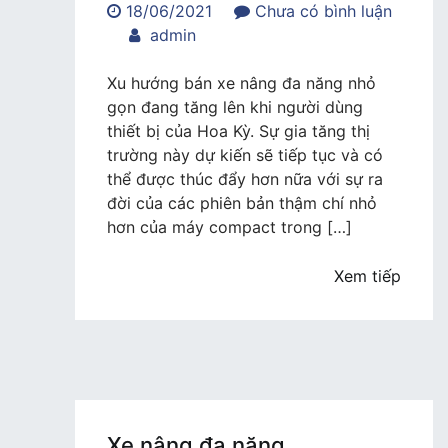
18/06/2021
Chưa có bình luận
trong
admin
Xe
nâng
Xu hướng bán xe nâng đa năng nhỏ
đa
gọn đang tăng lên khi người dùng
năng
thiết bị của Hoa Kỳ. Sự gia tăng thị
nhỏ
trường này dự kiến sẽ tiếp tục và có
gọn
thể được thúc đẩy hơn nữa với sự ra
trở
đời của các phiên bản thậm chí nhỏ
nên
hơn của máy compact trong […]
nhỏ
hơn
Xem tiếp
và
phổ
biến
hơn
Xe nâng đa năng