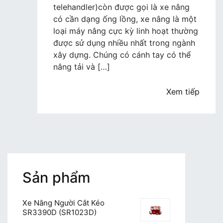
năng
telehandler)còn được gọi là xe nâng
telehandler
có cần dạng ống lồng, xe nâng là một
là
loại máy nâng cực kỳ linh hoạt thường
gì?
được sử dụng nhiều nhất trong ngành
Khi
xây dựng. Chúng có cánh tay có thể
nào
nâng tải và […]
nên
sử
Xem tiếp
dụng
nó
Sản phẩm
Xe Nâng Người Cắt Kéo
SR3390D (SR1023D)