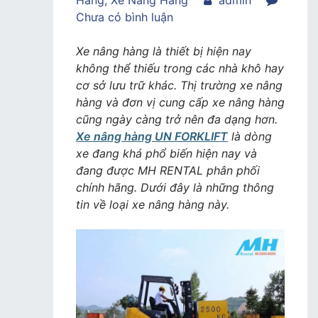
Hàng
,
Xe Nâng Hàng
admin
trong
Chưa có bình luận
Thông
tin
Xe nâng hàng là thiết bị hiện nay
về
không thể thiếu trong các nhà khô hay
Xe
cơ sở lưu trữ khác. Thị trường xe nâng
nâng
hàng và đơn vị cung cấp xe nâng hàng
hàng
cũng ngày càng trở nên đa dạng hơn.
UN
Xe nâng hàng UN FORKLIFT
là dòng
FORKLIFT
xe đang khá phổ biến hiện nay và
tại
đang được MH RENTAL phân phối
MH
chính hãng. Dưới đây là những thông
RENTAL
tin về loại xe nâng hàng này.