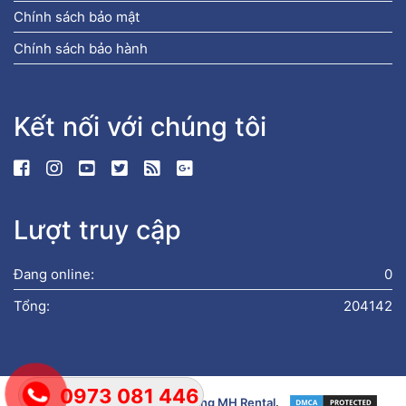
Chính sách bảo mật
Chính sách bảo hành
Kết nối với chúng tôi
Lượt truy cập
Đang online:
0
Tổng:
204142
0973 081 446
Bản quyền © 2019
Xe Nâng Hàng MH Rental
.