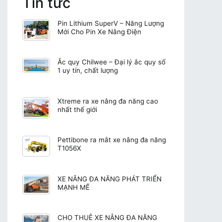
Tin tức
Pin Lithium SuperV – Năng Lượng
Mới Cho Pin Xe Nâng Điện
Ắc quy Chilwee – Đại lý ắc quy số
1 uy tín, chất lượng
Xtreme ra xe nâng đa năng cao
nhất thế giới
Pettibone ra mắt xe nâng đa năng
T1056X
XE NÂNG ĐA NĂNG PHÁT TRIỂN
MẠNH MẼ
CHO THUÊ XE NÂNG ĐA NĂNG