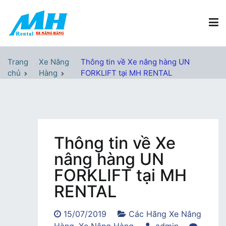
Chuyển
tới
nội
dung
Xe Nâng Hàng MH Rental
Nâng những tầm cao
Trang
Xe Nâng
Thông tin về Xe nâng hàng UN
chủ
Hàng
FORKLIFT tại MH RENTAL
Thông tin về Xe
nâng hàng UN
FORKLIFT tại MH
RENTAL
15/07/2019
Các Hãng Xe Nâng