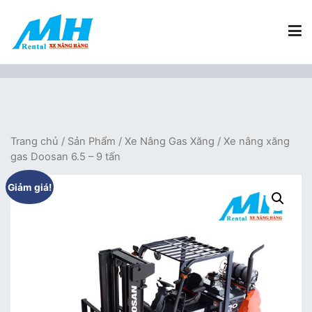
Chuyển
tới
nội
dung
Xe Nâng Hàng MH Rental
Nâng những tầm cao
Trang chủ
/
Sản Phẩm
/
Xe Nâng Gas Xăng
/ Xe nâng xăng
gas Doosan 6.5 – 9 tấn
Giảm giá!