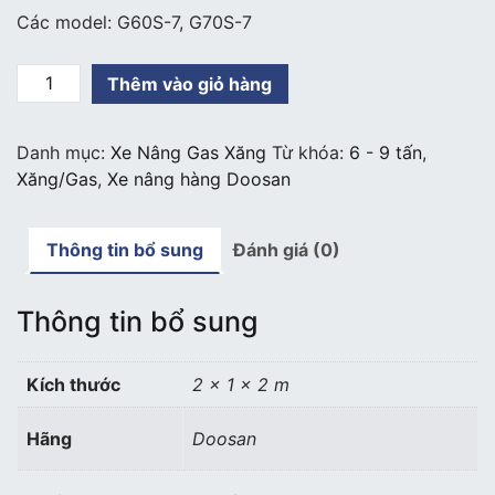
Các model: G60S-7, G70S-7
Xe
Thêm vào giỏ hàng
nâng
xăng
Danh mục:
Xe Nâng Gas Xăng
Từ khóa:
6 - 9 tấn
,
gas
Xăng/Gas
,
Xe nâng hàng Doosan
Doosan
6.5
-
Thông tin bổ sung
Đánh giá (0)
9
tấn
số
Thông tin bổ sung
lượng
Kích thước
2 × 1 × 2 m
Hãng
Doosan