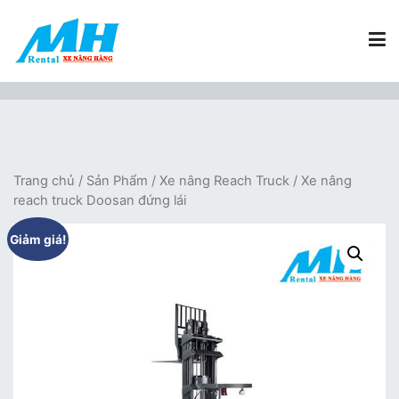
Chuyển
tới
nội
dung
Xe Nâng Hàng MH Rental
Nâng những tầm cao
Trang chủ
/
Sản Phẩm
/
Xe nâng Reach Truck
/ Xe nâng
reach truck Doosan đứng lái
Giảm giá!