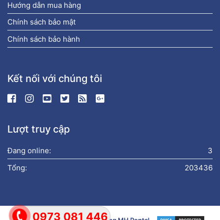
Hướng dẫn mua hàng
Chính sách bảo mật
Chính sách bảo hành
Kết nối với chúng tôi
Lượt truy cập
Đang online:
3
Tổng:
203436
0973 081 446
Bản quyền © 2019
Xe Nâng Hàng MH Rental
.