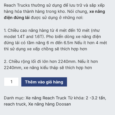
Reach Trucks thường sử dụng để lưu trữ và sắp xếp
hàng hóa thành hàng trong kho. Nói chung,
xe nâng
điện đứng lái
được sử dụng ở những nơi:
1. Chiều cao nâng hàng từ 4 mét đến 10 mét (như
model 1.4T and 1.6T). Pho biến dòng xe nâng điện
đứng lái có tầm nâng 6 m đến 6.5m Nếu ít hơn 4 mét
thì sử dụng xe xếp chồng sẽ thích hợp hơn
2. Chiều rộng lối đi lớn hơn 2240mm. Nếu ít hơn
2240mm, xe nâng kiểu tháp sẽ thích hợp hơn
Xe
Thêm vào giỏ hàng
nâng
reach
Danh mục:
Xe nâng Reach Truck
Từ khóa:
2 -3.2 tấn
,
truck
reach truck
,
Xe nâng hàng Doosan
Doosan
đứng