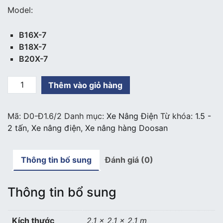
Model:
B16X-7
B18X-7
B20X-7
Xe
Thêm vào giỏ hàng
nâng
điện
Mã:
D0-Đ1.6/2
Danh mục:
Xe Nâng Điện
Từ khóa:
1.5 -
Doosan
2 tấn
,
Xe nâng điện
,
Xe nâng hàng Doosan
1.6
-
2
Thông tin bổ sung
Đánh giá (0)
tấn
số
lượng
Thông tin bổ sung
Kích thước
2.1 × 2.1 × 2.1 m