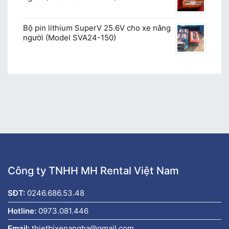
Bộ pin lithium SuperV 25.6V cho xe nâng
người (Model SVA24-150)
Công ty TNHH MH Rental Việt Nam
SĐT:
0246.686.53.48
Hotline:
0973.081.446
Email:
thietbixenangha@gmail.com