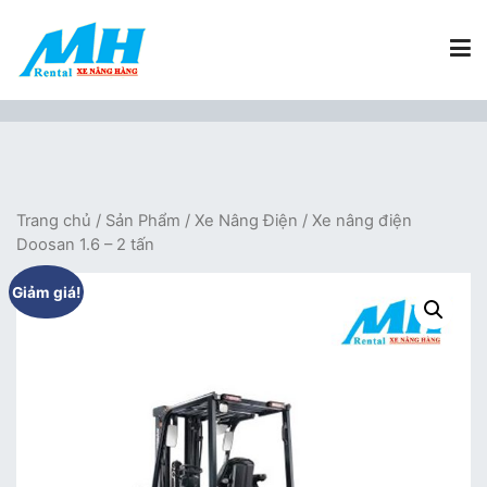
Chuyển
tới
nội
dung
Xe Nâng Hàng MH Rental
Nâng những tầm cao
Trang chủ
/
Sản Phẩm
/
Xe Nâng Điện
/ Xe nâng điện
Doosan 1.6 – 2 tấn
Giảm giá!