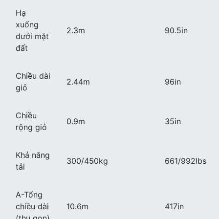
Hạ
xuống
2.3m
90.5in
dưới mặt
đất
Chiều dài
2.44m
96in
giỏ
Chiều
0.9m
35in
rộng giỏ
Khả năng
300/450kg
661/992lbs
tải
A-Tổng
chiều dài
10.6m
417in
(thu gọn)