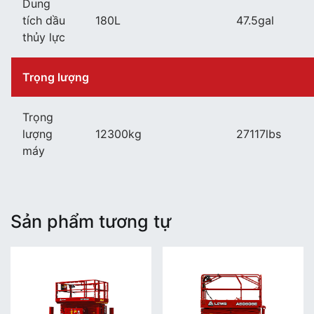
Dung
tích dầu
180L
47.5gal
thủy lực
Trọng lượng
Trọng
lượng
12300kg
27117lbs
máy
Sản phẩm tương tự