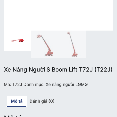
Xe Nâng Người S Boom Lift T72J (T22J)
Mã:
T72J
Danh mục:
Xe nâng người LGMG
Mô tả
Đánh giá (0)