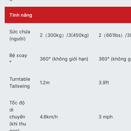
Tính năng
Sức chứa
2（300kg）/3(450kg)
2（661lbs）/3(
(người)
Bệ xoay
360° (không giới hạn)
360° (không gi
°
Turntable
1.2m
3.9ft
Tailswing
Tốc độ
di
chuyển
4.8km/h
3 mph
(khi thu
gọn)