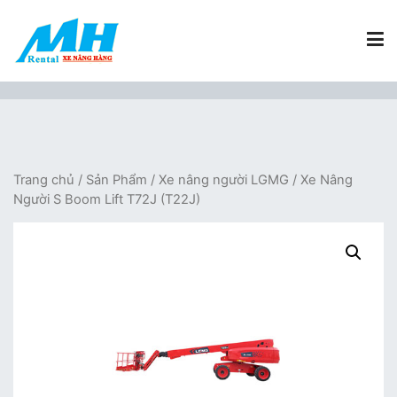
Chuyển
tới
nội
dung
Xe Nâng Hàng MH Rental
Nâng những tầm cao
Trang chủ
/
Sản Phẩm
/
Xe nâng người LGMG
/ Xe Nâng
Người S Boom Lift T72J (T22J)