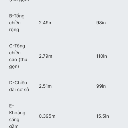
B-Tổng
chiều
2.49m
98in
rộng
C-Tổng
chiều
2.79m
110in
cao (thu
gọn)
D-Chiều
2.51m
99in
dài cơ sở
E-
Khoảng
0.395m
15.5in
sáng
gầm