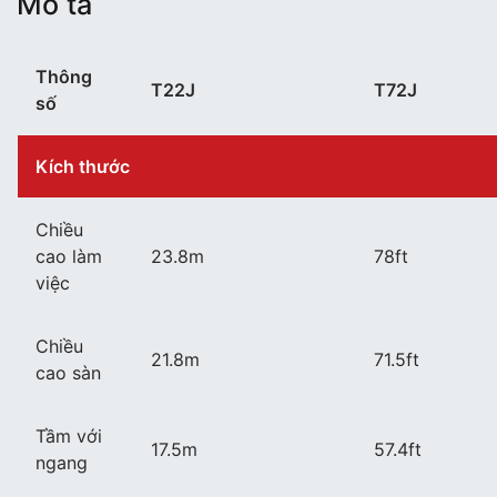
Mô tả
Thông
T22J
T72J
số
Kích thước
Chiều
cao làm
23.8m
78ft
việc
Chiều
21.8m
71.5ft
cao sàn
Tầm với
17.5m
57.4ft
ngang