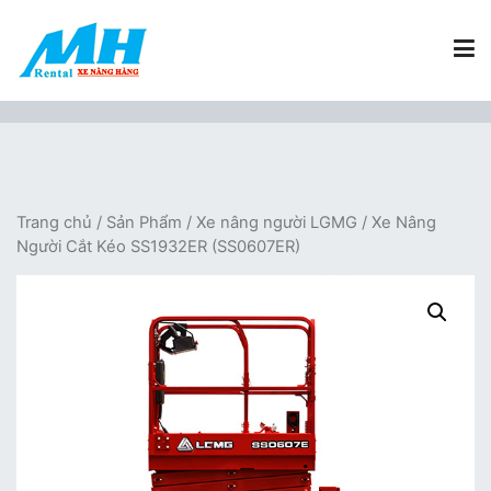
Chuyển
tới
nội
dung
Xe Nâng Hàng MH Rental
Nâng những tầm cao
Trang chủ
/
Sản Phẩm
/
Xe nâng người LGMG
/ Xe Nâng
Người Cắt Kéo SS1932ER (SS0607ER)