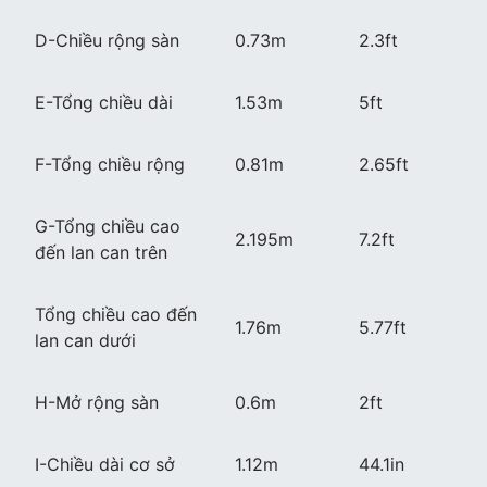
D-Chiều rộng sàn
0.73m
2.3ft
E-Tổng chiều dài
1.53m
5ft
F-Tổng chiều rộng
0.81m
2.65ft
G-Tổng chiều cao
2.195m
7.2ft
đến lan can trên
Tổng chiều cao đến
1.76m
5.77ft
lan can dưới
H-Mở rộng sàn
0.6m
2ft
I-Chiều dài cơ sở
1.12m
44.1in