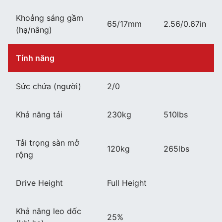
Khoảng sáng gầm
65/17mm
2.56/0.67in
(hạ/nâng)
Tính năng
Sức chứa (người)
2/0
Khả năng tải
230kg
510lbs
Tải trọng sàn mở
120kg
265lbs
rộng
Drive Height
Full Height
Khả năng leo dốc
25%