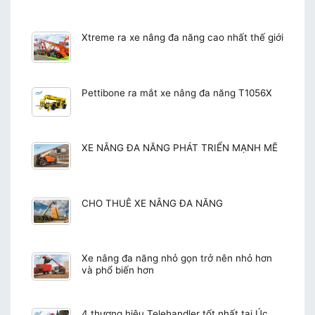
Xtreme ra xe nâng đa năng cao nhất thế giới
Pettibone ra mắt xe nâng đa năng T1056X
XE NÂNG ĐA NĂNG PHÁT TRIỂN MẠNH MẼ
CHO THUÊ XE NÂNG ĐA NĂNG
Xe nâng đa năng nhỏ gọn trở nên nhỏ hơn
và phổ biến hơn
4 thương hiệu Telehandler tốt nhất tại Úc