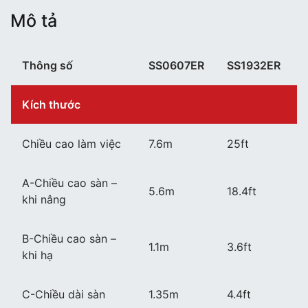
Mô tả
Thông số
SS0607ER
SS1932ER
Kích thước
Chiều cao làm việc
7.6m
25ft
A-Chiều cao sàn –
5.6m
18.4ft
khi nâng
B-Chiều cao sàn –
1.1m
3.6ft
khi hạ
C-Chiều dài sàn
1.35m
4.4ft