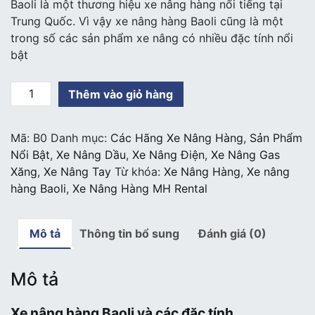
Baoli là một thương hiệu xe nâng hàng nổi tiếng tại
Trung Quốc. Vì vậy xe nâng hàng Baoli cũng là một
trong số các sản phẩm xe nâng có nhiều đặc tính nổi
bật
Xe
Thêm vào giỏ hàng
nâng
hàng
Mã:
B0
Danh mục:
Các Hãng Xe Nâng Hàng
,
Sản Phẩm
Baoli
Nổi Bật
,
Xe Nâng Dầu
,
Xe Nâng Điện
,
Xe Nâng Gas
số
Xăng
,
Xe Nâng Tay
Từ khóa:
Xe Nâng Hàng
,
Xe nâng
lượng
hàng Baoli
,
Xe Nâng Hàng MH Rental
Mô tả
Thông tin bổ sung
Đánh giá (0)
Mô tả
Xe nâng hàng Baoli và các đặc tính