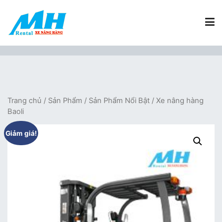
Chuyển
tới
nội
dung
Xe Nâng Hàng MH Rental
Nâng những tầm cao
Trang chủ
/
Sản Phẩm
/
Sản Phẩm Nổi Bật
/ Xe nâng hàng
Baoli
Giảm giá!