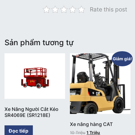
Rate this post
Sản phẩm tương tự
Giảm giá!
Xe Nâng Người Cắt Kéo
SR4069E (SR1218E)
Xe nâng hàng CAT
Đọc tiếp
10
Triệu
1
Triệu