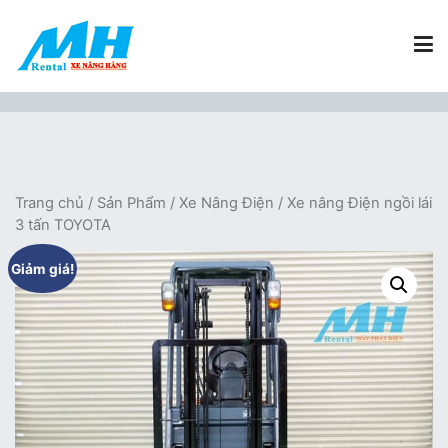
Chuyển
tới
nội
dung
Xe Nâng Hàng MH Rental
Nâng những tầm cao
Trang chủ
/
Sản Phẩm
/
Xe Nâng Điện
/ Xe nâng Điện ngồi lái
3 tấn TOYOTA
Giảm giá!