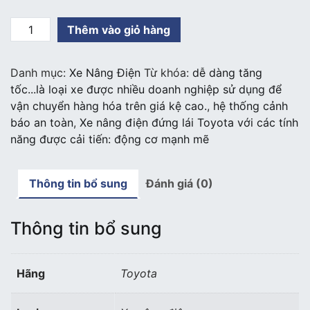
Xe
Thêm vào giỏ hàng
nâng
Điện
Danh mục:
Xe Nâng Điện
Từ khóa:
dễ dàng tăng
ngồi
tốc...là loại xe được nhiều doanh nghiệp sử dụng để
lái
vận chuyển hàng hóa trên giá kệ cao.
,
hệ thống cảnh
3
báo an toàn
,
Xe nâng điện đứng lái Toyota với các tính
tấn
năng được cải tiến: động cơ mạnh mẽ
TOYOTA
số
lượng
Thông tin bổ sung
Đánh giá (0)
Thông tin bổ sung
Hãng
Toyota