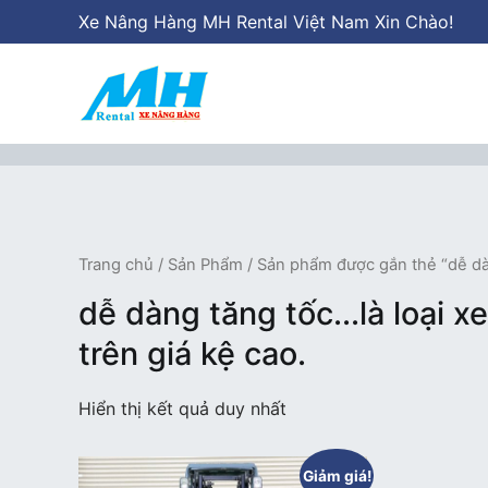
Chuyển
Xe Nâng Hàng MH Rental Việt Nam Xin Chào!
tới
nội
dung
Xe Nâng Hàng MH Rental
Nâng những tầm cao
Trang chủ
/
Sản Phẩm
/ Sản phẩm được gắn thẻ “dễ dàn
dễ dàng tăng tốc...là loại
trên giá kệ cao.
Hiển thị kết quả duy nhất
Giảm giá!