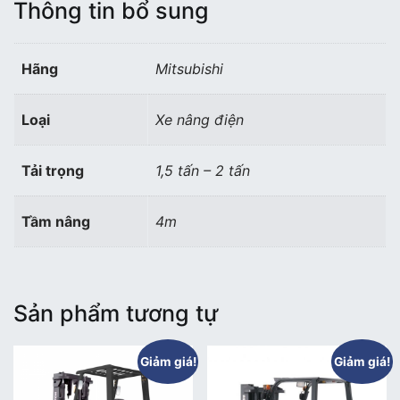
lượng
Thông tin bổ sung
Hãng
Mitsubishi
Loại
Xe nâng điện
Tải trọng
1,5 tấn – 2 tấn
Tầm nâng
4m
Sản phẩm tương tự
Giảm giá!
Giảm giá!