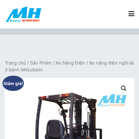
Chuyển
tới
nội
dung
Xe Nâng Hàng MH Rental
Nâng những tầm cao
Trang chủ
/
Sản Phẩm
/
Xe Nâng Điện
/ Xe nâng điện ngồi lái
3 bánh Mitsubishi
Giảm giá!