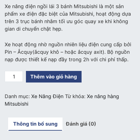
Xe nâng điện ngồi lái 3 bánh Mitsubishi là một sản
phẩm xe điện đặc biệt của Mitsubishi, hoạt động dựa
trên 3 trục bánh nhằm tối ưu góc quay xe khi không
gian di chuyển chật hẹp.
Xe hoạt động nhờ nguồn nhiên liệu điện cung cấp bởi
Pin – Ắcquy(ắcquy khô – hoặc ắcquy axit). Bộ nguồn
nạp được thiết kế nạp đầy trong 2h với chi phí thấp.
Xe
Thêm vào giỏ hàng
nâng
điện
Danh mục:
Xe Nâng Điện
Từ khóa:
Xe nâng hàng
ngồi
Mitsubishi
lái
3
bánh
Thông tin bổ sung
Đánh giá (0)
Mitsubishi
số