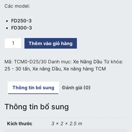
Các model:
FD250-3
FD300-3
Xe
Thêm vào giỏ hàng
nâng
dầu
Mã:
TCM0-D25/30
Danh mục:
Xe Nâng Dầu
Từ khóa:
TCM
25 - 30 tấn
,
Xe nâng Dầu
,
Xe nâng hàng TCM
tải
trọng
25
Thông tin bổ sung
Đánh giá (0)
-
30
tấn
Thông tin bổ sung
số
lượng
Kích thước
3 × 2 × 2.5 m