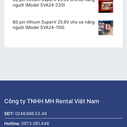
người (Model SVA24-230)
Bộ pin lithium SuperV 25.6V cho xe nâng
người (Model SVA24-150)
Công ty TNHH MH Rental Việt Nam
SĐT:
0246.686.53.48
Hotline:
0973.081.446