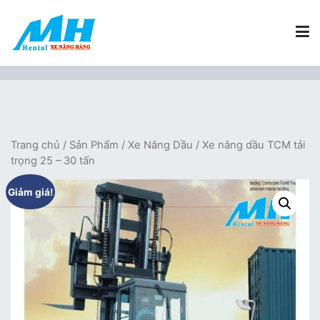
Chuyển
tới
nội
dung
Xe Nâng Hàng MH Rental
Nâng những tầm cao
Trang chủ
/
Sản Phẩm
/
Xe Nâng Dầu
/ Xe nâng dầu TCM tải
trọng 25 – 30 tấn
Giảm giá!