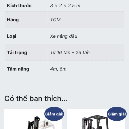
lượng
Kích thước
3 × 2 × 2.5 m
Hãng
TCM
Loại
Xe nâng dầu
Tải trọng
Từ 16 tấn – 23 tấn
Tầm nâng
4m, 6m
Có thể bạn thích…
Giảm giá!
Giảm giá!