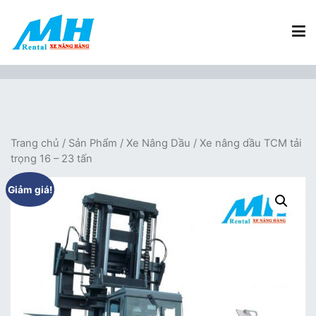
Chuyển
tới
nội
dung
Xe Nâng Hàng MH Rental
Nâng những tầm cao
Trang chủ
/
Sản Phẩm
/
Xe Nâng Dầu
/ Xe nâng dầu TCM tải
trọng 16 – 23 tấn
Giảm giá!