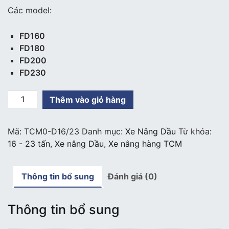
Các model:
FD160
FD180
FD200
FD230
Xe
Thêm vào giỏ hàng
nâng
dầu
Mã:
TCM0-D16/23
Danh mục:
Xe Nâng Dầu
Từ khóa:
TCM
16 - 23 tấn
,
Xe nâng Dầu
,
Xe nâng hàng TCM
tải
trọng
16
Thông tin bổ sung
Đánh giá (0)
-
23
tấn
Thông tin bổ sung
số