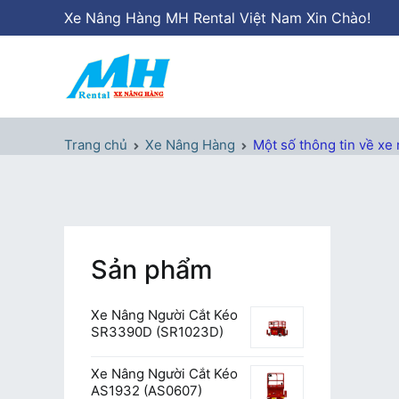
Chuyển
Xe Nâng Hàng MH Rental Việt Nam Xin Chào!
tới
nội
dung
Xe Nâng Hàng MH Rental
Nâng những tầm cao
Trang chủ
Xe Nâng Hàng
Một số thông tin về xe
Sản phẩm
Xe Nâng Người Cắt Kéo
SR3390D (SR1023D)
Xe Nâng Người Cắt Kéo
AS1932 (AS0607)