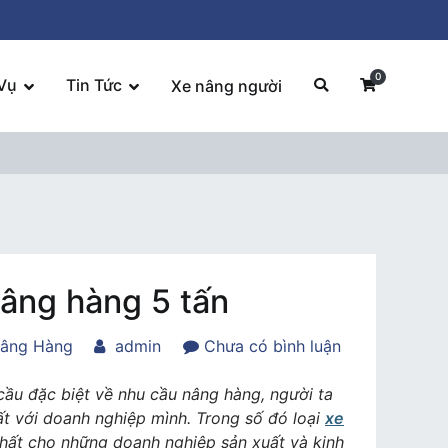
0
Vụ
Tin Tức
Xe nâng người
nâng hàng 5 tấn
trong
âng Hàng
admin
Chưa có bình luận
Một
số
cầu đặc biệt về nhu cầu nâng hàng, người ta
thông
ất với doanh nghiệp mình. Trong số đó loại
xe
tin
nhất cho những doanh nghiệp sản xuất và kinh