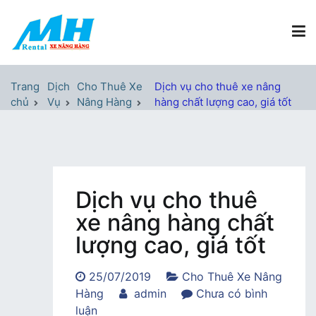
Chuyển
tới
nội
dung
Xe Nâng Hàng MH Rental
Nâng những tầm cao
Trang
Dịch
Cho Thuê Xe
Dịch vụ cho thuê xe nâng
chủ
Vụ
Nâng Hàng
hàng chất lượng cao, giá tốt
Dịch vụ cho thuê
xe nâng hàng chất
lượng cao, giá tốt
25/07/2019
Cho Thuê Xe Nâng
Hàng
admin
Chưa có bình
trong
luận