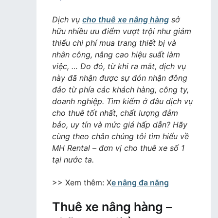
Dịch
vụ
Dịch vụ
cho thuê xe nâng hàng
sở
cho
hữu nhiều ưu điểm vượt trội như giảm
thuê
thiểu chi phí mua trang thiết bị và
xe
nhân công, nâng cao hiệu suất làm
nâng
việc, … Do đó, từ khi ra mắt, dịch vụ
hàng
này đã nhận được sự đón nhận đông
chất
đảo từ phía các khách hàng, công ty,
lượng
doanh nghiệp. Tìm kiếm ở đâu dịch vụ
cao,
cho thuê tốt nhất, chất lượng đảm
giá
bảo, uy tín và mức giá hấp dẫn? Hãy
tốt
cùng theo chân chúng tôi tìm hiểu về
MH Rental – đơn vị cho thuê xe số 1
tại nước ta.
>> Xem thêm: X
e nâng đa năng
Thuê xe nâng hàng –