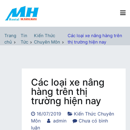
Chuyển
tới
nội
dung
Xe Nâng Hàng MH Rental
Nâng những tầm cao
Trang
Tin
Kiến Thức
Các loại xe nâng hàng trên
chủ
Tức
Chuyên Môn
thị trường hiện nay
Các loại xe nâng
hàng trên thị
trường hiện nay
16/07/2019
Kiến Thức Chuyên
Môn
admin
Chưa có bình
trong
luận