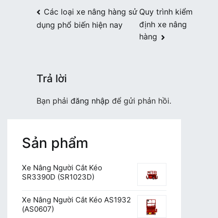
Điều
Các loại xe nâng hàng sử
Quy trình kiểm
định xe nâng
dụng phổ biến hiện nay
hướng
hàng
bài
viết
Trả lời
Bạn phải
đăng nhập
để gửi phản hồi.
Sản phẩm
Xe Nâng Người Cắt Kéo
SR3390D (SR1023D)
Xe Nâng Người Cắt Kéo AS1932
(AS0607)