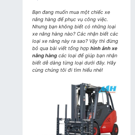
Các
loại
Bạn đang muốn mua một chiếc xe
xe
nâng hàng để phục vụ công việc.
nâng
Nhưng bạn không biết có những loại
hàng
xe nâng hàng nào? Các nhận biết các
trên
loại xe nâng này ra sao? Vậy thì đừng
thị
bỏ qua bài viết tổng hợp
hình ảnh xe
trường
nâng hàng
các loại để giúp bạn nhận
hiện
biết dễ dàng từng loại dưới đây. Hãy
nay
cùng chúng tôi đi tìm hiểu nhé!