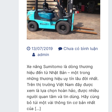
13/07/2019
Chưa có bình luận
trong
admin
Xe
nâng
Xe nâng Sumitomo là dòng thương
Sumitomo
hiệu đến từ Nhật Bản – một trong
thương
những thương hiệu uy tín lâu đời nhất.
hiệu
Trên thị trường Việt Nam đây được
uy
xem là lựa chọn hoàn hảo, được nhiều
tín
người quan tâm và tin dùng. Hãy cùng
số
bỏ túi một vài thông tin cơ bản nhất
1
của […]