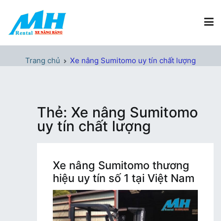
Chuyển
tới
nội
dung
Xe Nâng Hàng MH Rental
Nâng những tầm cao
Trang chủ
Xe nâng Sumitomo uy tín chất lượng
Thẻ:
Xe nâng Sumitomo
uy tín chất lượng
Xe nâng Sumitomo thương
hiệu uy tín số 1 tại Việt Nam