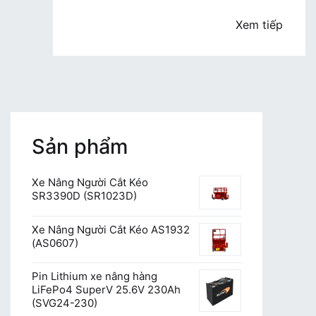
tại
Việt
Xem tiếp
Nam
Sản phẩm
Xe Nâng Người Cắt Kéo
SR3390D (SR1023D)
Xe Nâng Người Cắt Kéo AS1932
(AS0607)
Pin Lithium xe nâng hàng
LiFePo4 SuperV 25.6V 230Ah
(SVG24-230)