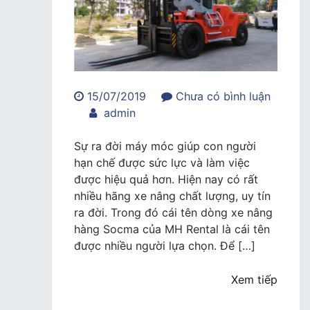
15/07/2019
Chưa có bình luận
trong
admin
Những
ưu
Sự ra đời máy móc giúp con người
điểm
hạn chế được sức lực và làm việc
đặc
được hiệu quả hơn. Hiện nay có rất
biệt
nhiều hãng xe nâng chất lượng, uy tín
của
ra đời. Trong đó cái tên dòng xe nâng
xe
hàng Socma của MH Rental là cái tên
nâng
được nhiều người lựa chọn. Để […]
hàng
Socma
Xem tiếp