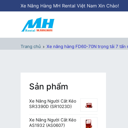
Chuyển
Xe Nâng Hàng MH Rental Việt Nam Xin Chào!
tới
nội
dung
Xe Nâng Hàng MH Rental
Nâng những tầm cao
Trang chủ
Xe nâng hàng FD60-70N trọng tải 7 tấn
Sản phẩm
Xe Nâng Người Cắt Kéo
SR3390D (SR1023D)
Xe Nâng Người Cắt Kéo
AS1932 (AS0607)