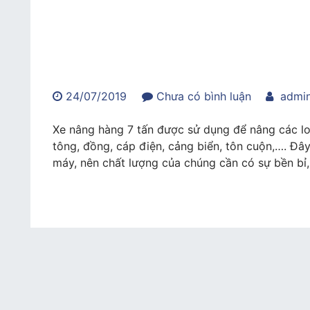
trong
24/07/2019
Chưa có bình luận
admi
Top
3
Xe nâng hàng 7 tấn được sử dụng để nâng các loạ
xe
tông, đồng, cáp điện, cảng biển, tôn cuộn,…. Đây 
nâng
máy, nên chất lượng của chúng cần có sự bền bỉ, 
hàng
7
tấn
an
toàn
cho
người
sử