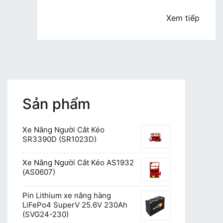
hàng
là
Xem tiếp
gì?
Sản phẩm
Xe Nâng Người Cắt Kéo
SR3390D (SR1023D)
Xe Nâng Người Cắt Kéo AS1932
(AS0607)
Pin Lithium xe nâng hàng
LiFePo4 SuperV 25.6V 230Ah
(SVG24-230)