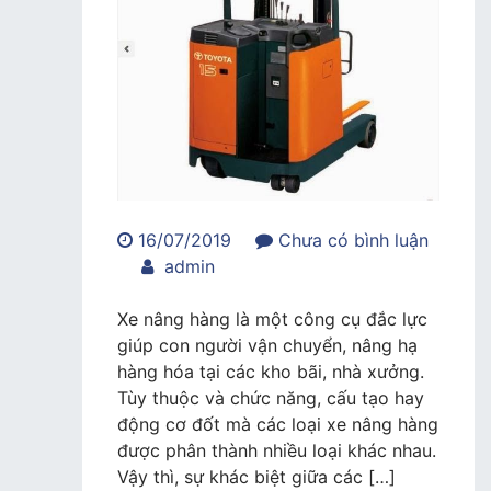
16/07/2019
Chưa có bình luận
trong
admin
Sự
khác
Xe nâng hàng là một công cụ đắc lực
biệt
giúp con người vận chuyển, nâng hạ
giữa
hàng hóa tại các kho bãi, nhà xưởng.
các
Tùy thuộc và chức năng, cấu tạo hay
loại
động cơ đốt mà các loại xe nâng hàng
xe
được phân thành nhiều loại khác nhau.
nâng
Vậy thì, sự khác biệt giữa các […]