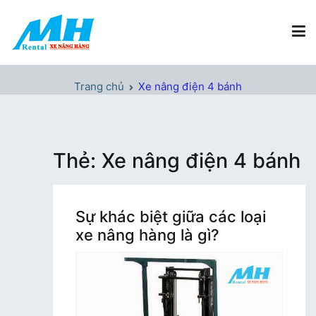
Chuyển
tới
nội
dung
Xe Nâng Hàng MH Rental
Nâng những tầm cao
Trang chủ
Xe nâng điện 4 bánh
Thẻ:
Xe nâng điện 4 bánh
Sự khác biệt giữa các loại
xe nâng hàng là gì?